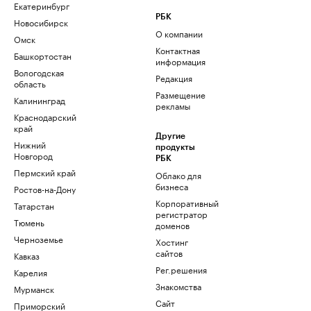
Екатеринбург
РБК
Новосибирск
О компании
Омск
Контактная
Башкортостан
информация
Вологодская
Редакция
область
Размещение
Калининград
рекламы
Краснодарский
край
Другие
Нижний
продукты
Новгород
РБК
Пермский край
Облако для
бизнеса
Ростов-на-Дону
Корпоративный
Татарстан
регистратор
Тюмень
доменов
Черноземье
Хостинг
сайтов
Кавказ
Рег.решения
Карелия
Знакомства
Мурманск
Сайт
Приморский