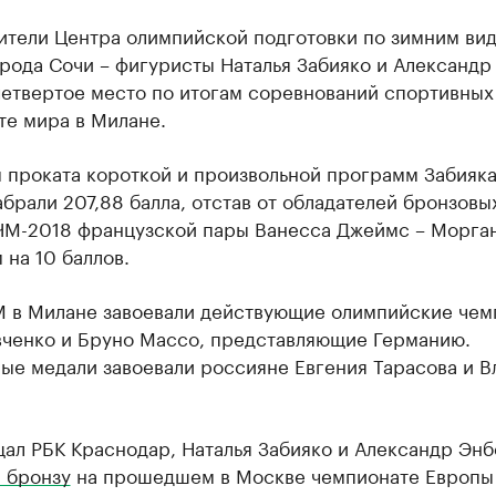
ители Центра олимпийской подготовки по зимним ви
рода Сочи – фигуристы Наталья Забияко и Александр
четвертое место по итогам соревнований спортивных
те мира в Милане.
 проката короткой и произвольной программ Забияка
брали 207,88 балла, отстав от обладателей бронзовы
ЧМ-2018 французской пары Ванесса Джеймс – Морга
 на 10 баллов.
М в Милане завоевали действующие олимпийские че
вченко и Бруно Массо, представляющие Германию.
ые медали завоевали россияне Евгения Тарасова и 
ал РБК Краснодар, Наталья Забияко и Александр Энб
 бронзу
на прошедшем в Москве чемпионате Европы