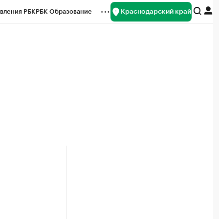
Краснодарский край
вления РБК
РБК Образование
редитные рейтинги
Франшизы
нсы
Рынок наличной валюты