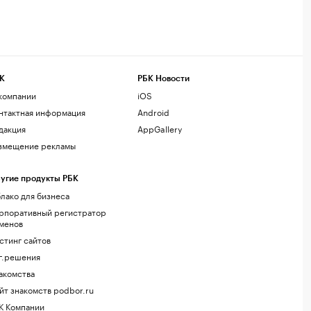
К
РБК Новости
компании
iOS
нтактная информация
Android
дакция
AppGallery
змещение рекламы
угие продукты РБК
лако для бизнеса
рпоративный регистратор
менов
стинг сайтов
г.решения
акомства
йт знакомств podbor.ru
К Компании