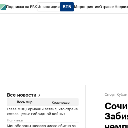
Подписка на РБК
Инвестиции
Мероприятия
Отрасли
Недви
РБК Курсы
РБК Life
Тренды
Визионеры
Национальные проекты
Горо
Газета
Спецпроекты СПб
Конференции СПб
Спецпроекты
Проверк
Спорт Кубан
Все новости
Краснодар
Весь мир
Сочи
Глава МВД Германии заявил, что страна
«стала целью гибридной войны»
Заби
Политика
Минобороны назвало число сбитых за
чемп