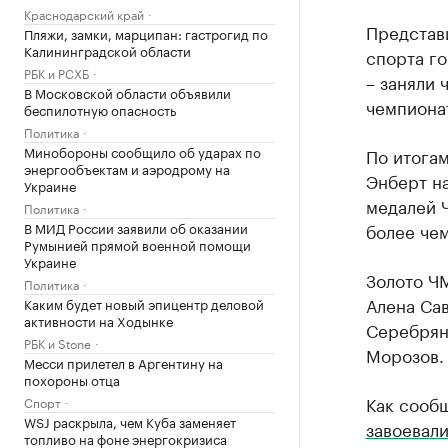
Краснодарский край
Представ
Пляжи, замки, марципан: гастрогид по
Калининградской области
спорта го
РБК и РСХБ
– заняли 
В Московской области объявили
чемпиона
беспилотную опасность
Политика
Минобороны сообщило об ударах по
По итогам
энергообъектам и аэродрому на
Энберт на
Украине
медалей 
Политика
В МИД России заявили об оказании
более чем
Румынией прямой военной помощи
Украине
Золото Ч
Политика
Алена Са
Каким будет новый эпицентр деловой
активности на Ходынке
Серебрян
РБК и Stone
Морозов.
Месси прилетел в Аргентину на
похороны отца
Как сообщ
Спорт
WSJ раскрыла, чем Куба заменяет
завоевали
топливо на фоне энергокризиса