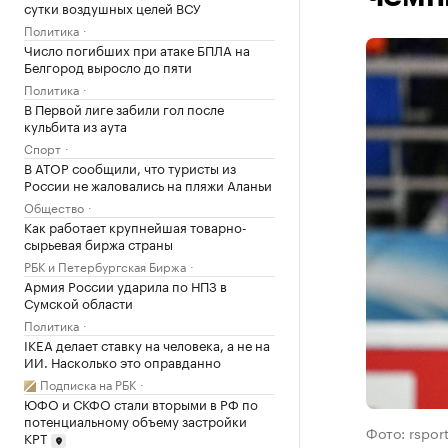
сутки воздушных целей ВСУ
Политика
Число погибших при атаке БПЛА на
Белгород выросло до пяти
Политика
В Первой лиге забили гол после
кульбита из аута
Спорт
В АТОР сообщили, что туристы из
России не жаловались на пляжи Аланьи
Общество
Как работает крупнейшая товарно-
сырьевая биржа страны
РБК и Петербургская Биржа
Армия России ударила по НПЗ в
Сумской области
Политика
IKEA делает ставку на человека, а не на
ИИ. Насколько это оправданно
Подписка на РБК
ЮФО и СКФО стали вторыми в РФ по
потенциальному объему застройки
Фото: rsport
КРТ