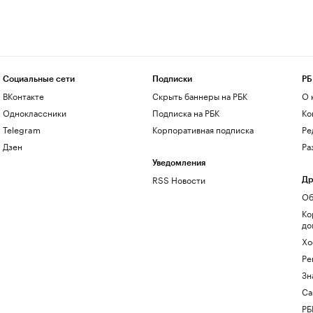
Социальные сети
Подписки
РБ
ВКонтакте
Скрыть баннеры на РБК
О 
Одноклассники
Подписка на РБК
Ко
Telegram
Корпоративная подписка
Ре
Дзен
Ра
Уведомления
RSS Новости
Др
Об
Ко
до
Хо
Ре
Зн
Са
РБ