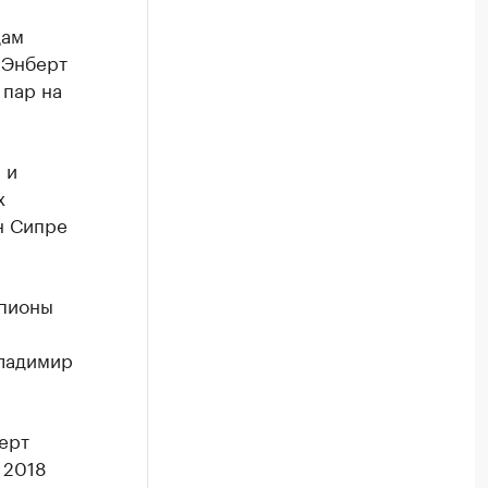
дам
 Энберт
 пар на
 и
х
н Сипре
мпионы
Владимир
ерт
 2018