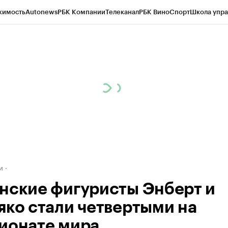
жимость
Autonews
РБК Компании
Телеканал
РБК Вино
Спорт
Школа упра
д
Стиль
Крипто
РБК Бизнес-среда
Дискуссионный клуб
Исследования
К
а контрагентов
Политика
Экономика
Бизнес
Технологии и медиа
Фина
и
нские фигуристы Энберт и
яко стали четвертыми на
ионате мира