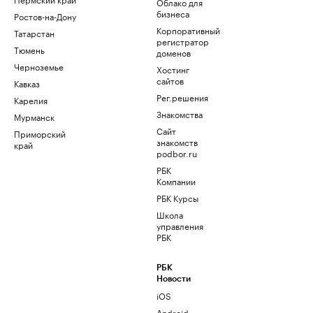
Облако для
бизнеса
Ростов-на-Дону
Корпоративный
Татарстан
регистратор
Тюмень
доменов
Черноземье
Хостинг
сайтов
Кавказ
Рег.решения
Карелия
Знакомства
Мурманск
Сайт
Приморский
знакомств
край
podbor.ru
РБК
Компании
РБК Курсы
Школа
управления
РБК
РБК
Новости
iOS
Android