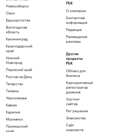
РБК
Новосибирск
О компании
Омск
Контактная
Башкортостан
информация
Вологодская
Редакция
область
Размещение
Калининград
рекламы
Краснодарский
край
Другие
Нижний
продукты
Новгород
РБК
Пермский край
Облако для
бизнеса
Ростов-на-Дону
Корпоративный
Татарстан
регистратор
Тюмень
доменов
Черноземье
Хостинг
сайтов
Кавказ
Рег.решения
Карелия
Знакомства
Мурманск
Сайт
Приморский
знакомств
край