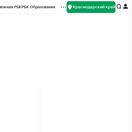
Краснодарский край
вления РБК
РБК Образование
редитные рейтинги
Франшизы
нсы
Рынок наличной валюты