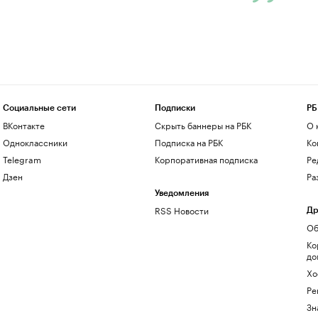
Социальные сети
Подписки
РБ
ВКонтакте
Скрыть баннеры на РБК
О 
Одноклассники
Подписка на РБК
Ко
Telegram
Корпоративная подписка
Ре
Дзен
Ра
Уведомления
RSS Новости
Др
Об
Ко
до
Хо
Ре
Зн