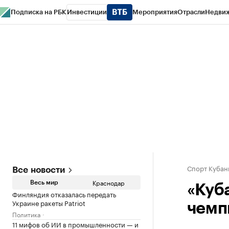
Подписка на РБК
Инвестиции
Мероприятия
Отрасли
Недви
РБК Курсы
РБК Life
Тренды
Визионеры
Национальные проекты
Горо
Газета
Спецпроекты СПб
Конференции СПб
Спецпроекты
Проверк
Спорт Кубан
Все новости
Краснодар
Весь мир
«Куб
Финляндия отказалась передать
Украине ракеты Patriot
чемп
Политика
11 мифов об ИИ в промышленности — и