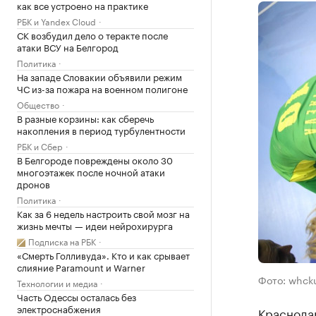
как все устроено на практике
РБК и Yandex Cloud
СК возбудил дело о теракте после
атаки ВСУ на Белгород
Политика
На западе Словакии объявили режим
ЧС из-за пожара на военном полигоне
Общество
В разные корзины: как сберечь
накопления в период турбулентности
РБК и Сбер
В Белгороде повреждены около 30
многоэтажек после ночной атаки
дронов
Политика
Как за 6 недель настроить свой мозг на
жизнь мечты — идеи нейрохирурга
Подписка на РБК
«Смерть Голливуда». Кто и как срывает
слияние Paramount и Warner
Фото: whck
Технологии и медиа
Часть Одессы осталась без
электроснабжения
Краснодар