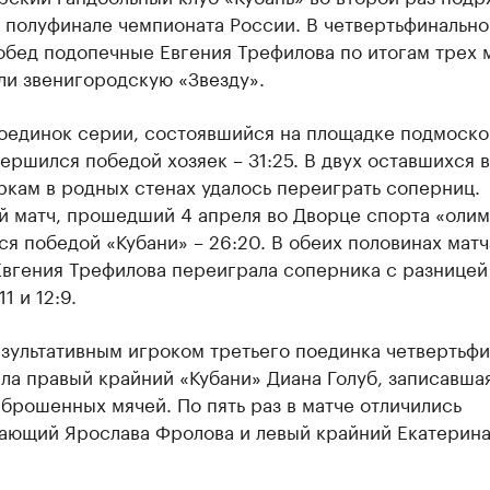
 полуфинале чемпионата России. В четвертьфинальн
обед подопечные Евгения Трефилова по итогам трех 
ли звенигородскую «Звезду».
оединок серии, состоявшийся на площадке подмоско
вершился победой хозяек – 31:25. В двух оставшихся 
кам в родных стенах удалось переиграть соперниц.
 матч, прошедший 4 апреля во Дворце спорта «олим
я победой «Кубани» – 26:20. В обеих половинах матч
вгения Трефилова переиграла соперника с разницей 
11 и 12:9.
зультативным игроком третьего поединка четвертьф
ла правый крайний «Кубани» Диана Голуб, записавшая
аброшенных мячей. По пять раз в матче отличились
ающий Ярослава Фролова и левый крайний Екатерин