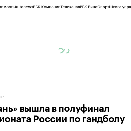
жимость
Autonews
РБК Компании
Телеканал
РБК Вино
Спорт
Школа упра
д
Стиль
Крипто
РБК Бизнес-среда
Дискуссионный клуб
Исследования
К
а контрагентов
Политика
Экономика
Бизнес
Технологии и медиа
Фина
и
ань» вышла в полуфинал
ионата России по гандболу