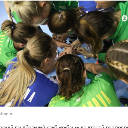
uban.ru
ский гандбольный клуб «Кубань» во второй раз подр