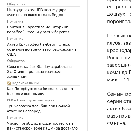
Общество
сыграет в
На саудовском НПЗ после удара
до двух п
хуситов начался пожар. Видео
переигра
Политика
Британия нарастила мониторинг
кораблей России у своих берегов
Первый п
Политика
клуба, за
Актер Кристофер Ламберт потерял
сознание во время автограф-сессии в
краснодар
США
Решающий
Общество
завершилс
Сила цвета. Как Stanley заработала
команда Е
$750 млн, продавая термосы
женщинам
мяча – 14:
Подписка на РБК
Как Петербургская биржа влияет на
Самым ре
бизнес и экономику
серии ста
РБК и Петербургская Биржа
Три человека погибли при ночной
актив 8 з
атаке на Белгород
разыгрыв
Политика
Фанина.
Число погибших в ходе протестов в
пакистанской зоне Кашмира достигло