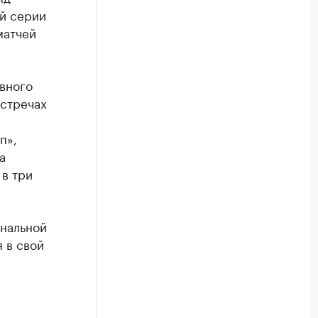
ой серии
матчей
вного
встречах
п»,
а
в три
инальной
 в свой
а