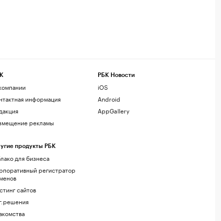
К
РБК Новости
компании
iOS
нтактная информация
Android
дакция
AppGallery
змещение рекламы
угие продукты РБК
лако для бизнеса
рпоративный регистратор
менов
стинг сайтов
г.решения
акомства