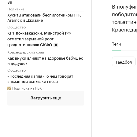
89
В полуфин
Политика
победите
Хуситы атаковали беспилотником НПЗ
Aramco в Джизане
тольяттин
Общество
Краснода
КРТ по-кавказски: Минстрой РФ
отметил взрывной рост
Теги
градпотенциала СКФО
Краснодарский край
Как внуки влияют на здоровье бабушек
Гандбол
и дедушек
Общество
«Последняя капля»: о чем говорят
внезапные вспышки гнева
Подписка на РБК
Загрузить еще