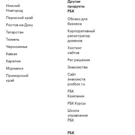
Другие
Нижний
продукты
Новгород
РБК
Пермский край
Облако для
бизнеса
Ростов-на-Дону
Корпоративный
Татарстан
регистратор
Тюмень
доменов
Черноземье
Хостинг
сайтов
Кавказ
Рег.решения
Карелия
Знакомства
Мурманск
Сайт
Приморский
знакомств
край
podbor.ru
РБК
Компании
РБК Курсы
Школа
управления
РБК
РБК