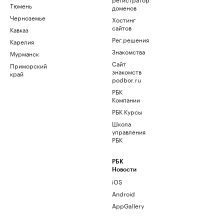
Тюмень
доменов
Черноземье
Хостинг
сайтов
Кавказ
Рег.решения
Карелия
Знакомства
Мурманск
Сайт
Приморский
знакомств
край
podbor.ru
РБК
Компании
РБК Курсы
Школа
управления
РБК
РБК
Новости
iOS
Android
AppGallery