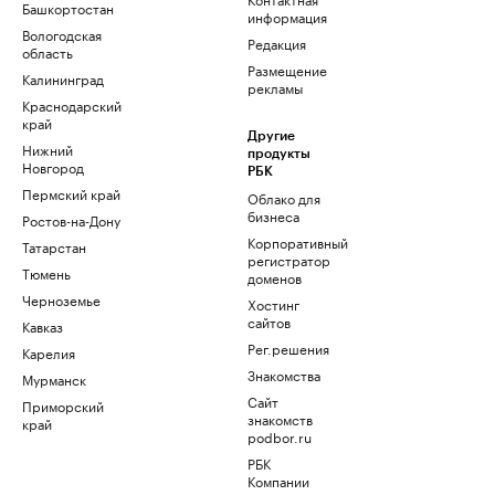
Башкортостан
информация
Вологодская
Редакция
область
Размещение
Калининград
рекламы
Краснодарский
край
Другие
Нижний
продукты
Новгород
РБК
Пермский край
Облако для
бизнеса
Ростов-на-Дону
Корпоративный
Татарстан
регистратор
Тюмень
доменов
Черноземье
Хостинг
сайтов
Кавказ
Рег.решения
Карелия
Знакомства
Мурманск
Сайт
Приморский
знакомств
край
podbor.ru
РБК
Компании