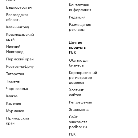
Контактная
Башкортостан
информация
Вологодская
Редакция
область
Размещение
Калининград
рекламы
Краснодарский
край
Другие
Нижний
продукты
Новгород
РБК
Пермский край
Облако для
бизнеса
Ростов-на-Дону
Корпоративный
Татарстан
регистратор
Тюмень
доменов
Черноземье
Хостинг
сайтов
Кавказ
Рег.решения
Карелия
Знакомства
Мурманск
Сайт
Приморский
знакомств
край
podbor.ru
РБК