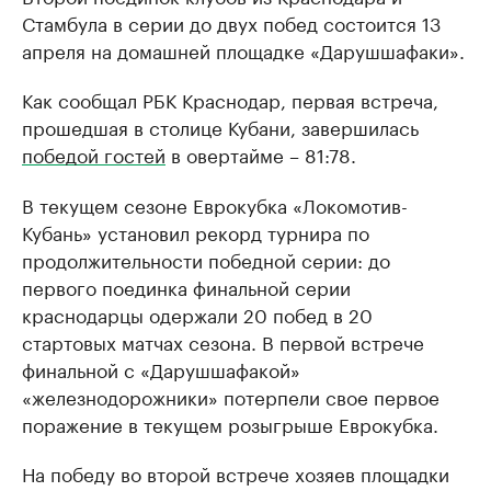
Стамбула в серии до двух побед состоится 13
апреля на домашней площадке «Дарушшафаки».
Как сообщал РБК Краснодар, первая встреча,
прошедшая в столице Кубани, завершилась
победой гостей
в овертайме – 81:78.
В текущем сезоне Еврокубка «Локомотив-
Кубань» установил рекорд турнира по
продолжительности победной серии: до
первого поединка финальной серии
краснодарцы одержали 20 побед в 20
стартовых матчах сезона. В первой встрече
финальной с «Дарушшафакой»
«железнодорожники» потерпели свое первое
поражение в текущем розыгрыше Еврокубка.
На победу во второй встрече хозяев площадки