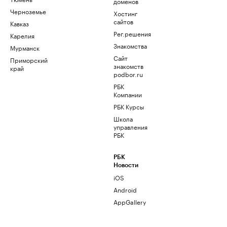
доменов
Черноземье
Хостинг
сайтов
Кавказ
Рег.решения
Карелия
Знакомства
Мурманск
Сайт
Приморский
знакомств
край
podbor.ru
РБК
Компании
РБК Курсы
Школа
управления
РБК
РБК
Новости
iOS
Android
AppGallery