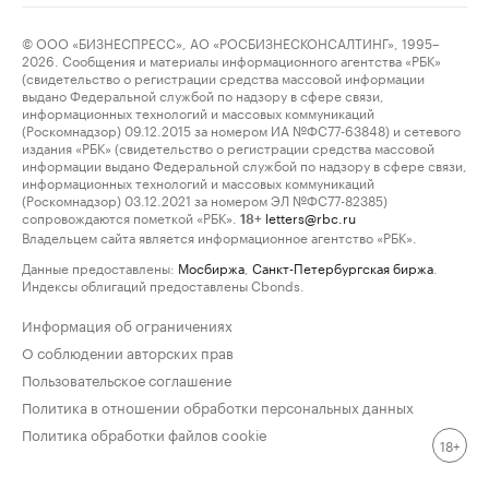
© ООО «БИЗНЕСПРЕСС», АО «РОСБИЗНЕСКОНСАЛТИНГ», 1995–
2026. Сообщения и материалы информационного агентства «РБК»
(свидетельство о регистрации средства массовой информации
выдано Федеральной службой по надзору в сфере связи,
информационных технологий и массовых коммуникаций
(Роскомнадзор) 09.12.2015 за номером ИА №ФС77-63848) и сетевого
издания «РБК» (свидетельство о регистрации средства массовой
информации выдано Федеральной службой по надзору в сфере связи,
информационных технологий и массовых коммуникаций
(Роскомнадзор) 03.12.2021 за номером ЭЛ №ФС77-82385)
сопровождаются пометкой «РБК».
letters@rbc.ru
18+
Владельцем сайта является информационное агентство «РБК».
Данные предоставлены:
Мосбиржа
,
Санкт-Петербургская биржа
.
Индексы облигаций предоставлены Cbonds.
Информация об ограничениях
О соблюдении авторских прав
Пользовательское соглашение
Политика в отношении обработки персональных данных
Политика обработки файлов cookie
18+