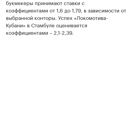
букмекеры принимают ставки с
коэффициентами от 1,6 до 1,79, в зависимости от
выбранной конторы. Успех «Локомотива-
Кубани» в Стамбуле оценивается
коэффициентами – 2,1-2,39.