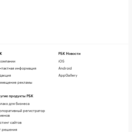
К
РБК Новости
компании
iOS
нтактная информация
Android
дакция
AppGallery
змещение рекламы
угие продукты РБК
лако для бизнеса
рпоративный регистратор
менов
стинг сайтов
г.решения