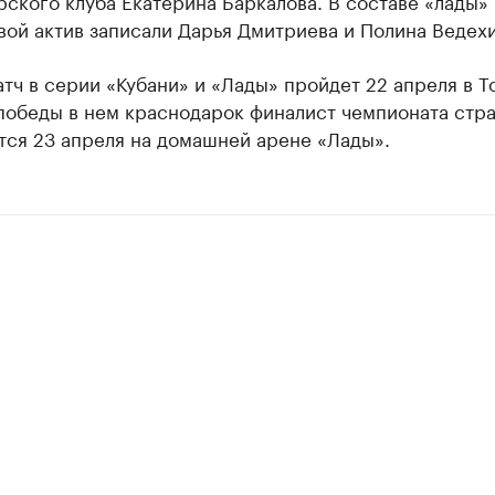
ского клуба Екатерина Баркалова. В составе «лады» 
вой актив записали Дарья Дмитриева и Полина Ведехи
тч в серии «Кубани» и «Лады» пройдет 22 апреля в То
 победы в нем краснодарок финалист чемпионата стр
тся 23 апреля на домашней арене «Лады».