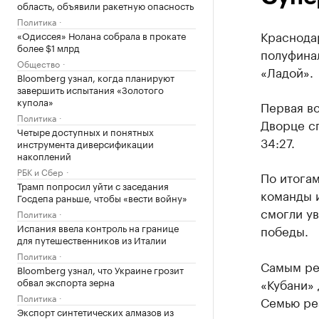
область, объявили ракетную опасность
Политика
Краснода
«Одиссея» Нолана собрала в прокате
более $1 млрд
полуфина
Общество
«Ладой».
Bloomberg узнал, когда планируют
завершить испытания «Золотого
купола»
Первая в
Политика
Дворце с
Четыре доступных и понятных
34:27.
инструмента диверсификации
накоплений
РБК и Сбер
По итогам
Трамп попросил уйти с заседания
команды и
Госдепа раньше, чтобы «вести войну»
смогли ув
Политика
Испания ввела контроль на границе
победы.
для путешественников из Италии
Политика
Самым ре
Bloomberg узнал, что Украине грозит
обвал экспорта зерна
«Кубани» 
Политика
Семью ре
Экспорт синтетических алмазов из