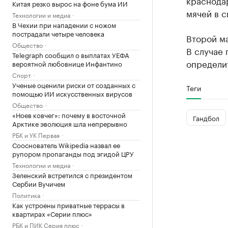
краснодар
Китая резко вырос на фоне бума ИИ
мячей в с
Технологии и медиа
В Чехии при нападении с ножом
пострадали четыре человека
Второй ма
Общество
В случае
Telegraph сообщил о выплатах УЕФА
определи
вероятной любовнице Инфантино
Спорт
Ученые оценили риски от созданных с
Теги
помощью ИИ искусственных вирусов
Общество
«Ноев ковчег»: почему в восточной
Гандбол
Арктике эволюция шла непрерывно
РБК и УК Первая
Сооснователь Wikipedia назвал ее
рупором пропаганды под эгидой ЦРУ
Технологии и медиа
Зеленский встретился с президентом
Сербии Вучичем
Политика
Как устроены приватные террасы в
квартирах «Серии плюс»
РБК и ПИК Серия плюс