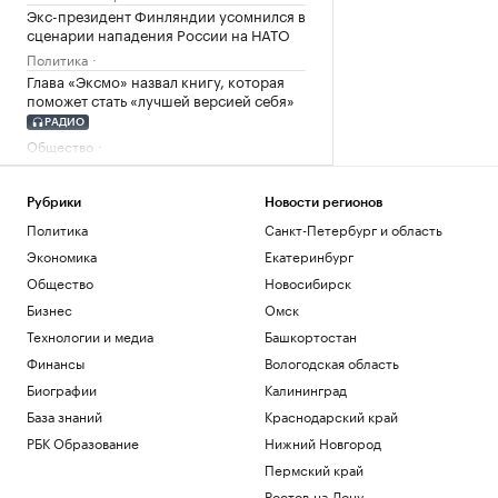
Экс-президент Финляндии усомнился в
сценарии нападения России на НАТО
Политика
Глава «Эксмо» назвал книгу, которая
поможет стать «лучшей версией себя»
РАДИО
Общество
Мадьяр ответил на вопрос, останется
ли «Росатом» подрядчиком на
«Пакш-2»
Рубрики
Новости регионов
Политика
Санкт-Петербург и область
Политика
Росфинмониторинг рассказал, как
Экономика
Екатеринбург
помог выявить криптомошенников в
Общество
Новосибирск
Москве
Бизнес
Омск
Политика
Технологии и медиа
Башкортостан
Загрузить еще
Финансы
Вологодская область
Биографии
Калининград
База знаний
Краснодарский край
РБК Образование
Нижний Новгород
Пермский край
Ростов-на-Дону