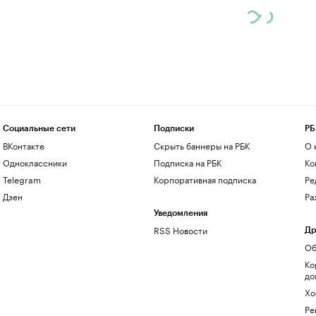
Социальные сети
Подписки
РБ
ВКонтакте
Скрыть баннеры на РБК
О 
Одноклассники
Подписка на РБК
Ко
Telegram
Корпоративная подписка
Ре
Дзен
Ра
Уведомления
RSS Новости
Др
Об
Ко
до
Хо
Ре