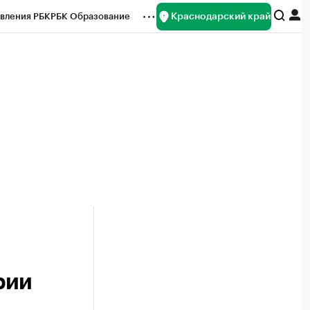
Краснодарский край
вления РБК
РБК Образование
редитные рейтинги
Франшизы
нсы
Рынок наличной валюты
рии