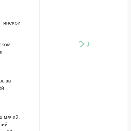
ттинской
ском
а –
ерыва
ой
й
х мячей.
ний