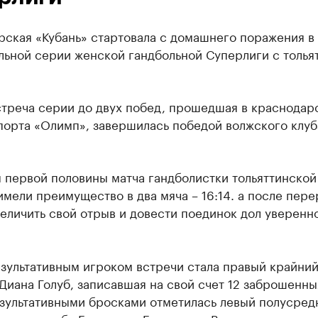
рская «Кубань» стартовала с домашнего поражения в
льной серии женской гандбольной Суперлиги с толья
стреча серии до двух побед, прошедшая в краснодар
порта «Олимп», завершилась победой волжского клуб
 первой половины матча гандболистки тольяттинской
мели преимущество в два мяча – 16:14. а после пер
еличить свой отрыв и довести поединок дол уверенн
зультативным игроком встречи стала правый крайни
Диана Голуб, записавшая на свой счет 12 заброшенны
зультативными бросками отметилась левый полусред