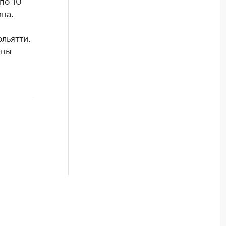
по 10
на.
льятти.
аны