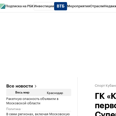
Подписка на РБК
Инвестиции
Мероприятия
Отрасли
Недви
РБК Курсы
РБК Life
Тренды
Визионеры
Национальные проекты
Горо
Газета
Спецпроекты СПб
Конференции СПб
Спецпроекты
Проверк
Спорт Кубан
Все новости
Краснодар
Весь мир
ГК «
Ракетную опасность объявили в
Московской области
перв
Политика
В семи регионах, включая Московскую
Супе