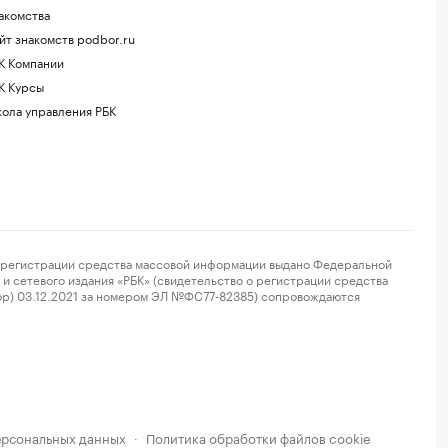
акомства
йт знакомств podbor.ru
К Компании
К Курсы
ола управления РБК
регистрации средства массовой информации выдано Федеральной
и сетевого издания «РБК» (свидетельство о регистрации средства
ор) 03.12.2021 за номером ЭЛ №ФС77-82385) сопровождаются
ерсональных данных
Политика обработки файлов cookie
·