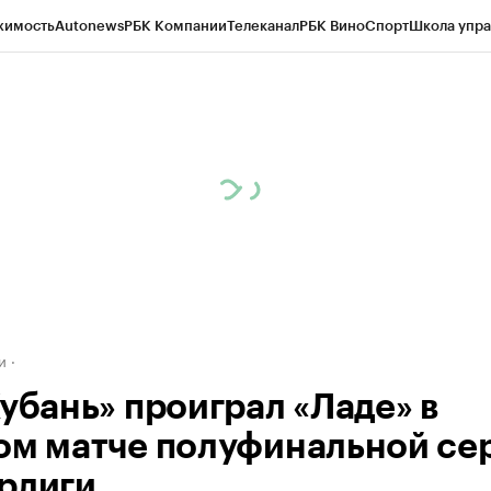
жимость
Autonews
РБК Компании
Телеканал
РБК Вино
Спорт
Школа упра
д
Стиль
Крипто
РБК Бизнес-среда
Дискуссионный клуб
Исследования
К
а контрагентов
Политика
Экономика
Бизнес
Технологии и медиа
Фина
и
Кубань» проиграл «Ладе» в
ом матче полуфинальной се
рлиги