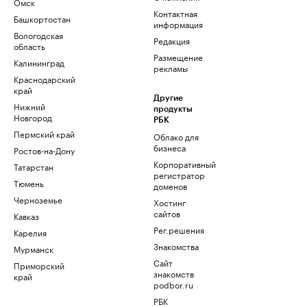
Омск
Контактная
Башкортостан
информация
Вологодская
Редакция
область
Размещение
Калининград
рекламы
Краснодарский
край
Другие
Нижний
продукты
Новгород
РБК
Пермский край
Облако для
бизнеса
Ростов-на-Дону
Корпоративный
Татарстан
регистратор
Тюмень
доменов
Черноземье
Хостинг
сайтов
Кавказ
Рег.решения
Карелия
Знакомства
Мурманск
Сайт
Приморский
знакомств
край
podbor.ru
РБК