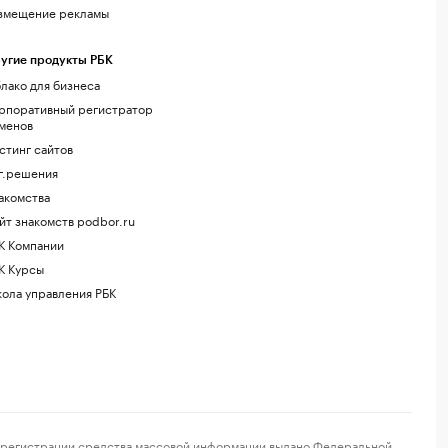
змещение рекламы
угие продукты РБК
лако для бизнеса
рпоративный регистратор
менов
стинг сайтов
г.решения
акомства
йт знакомств podbor.ru
К Компании
К Курсы
ола управления РБК
регистрации средства массовой информации выдано Федеральной