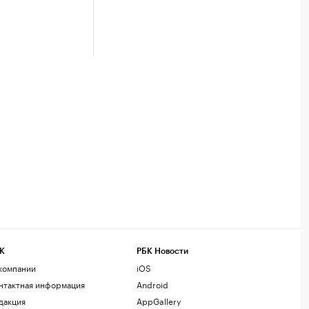
К
РБК Новости
компании
iOS
нтактная информация
Android
дакция
AppGallery