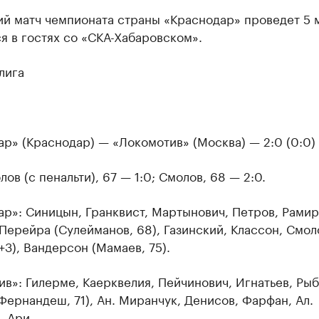
й матч чемпионата страны «Краснодар» проведет 5 
я в гостях со «СКА-Хабаровском».
лига
р» (Краснодар) — «Локомотив» (Москва) — 2:0 (0:0)
лов (с пенальти), 67 — 1:0; Смолов, 68 — 2:0.
р»: Синицын, Гранквист, Мартынович, Петров, Рамир
ерейра (Сулейманов, 68), Газинский, Классон, Смол
+3), Вандерсон (Мамаев, 75).
в»: Гилерме, Каерквелия, Пейчинович, Игнатьев, Рыб
Фернандеш, 71), Ан. Миранчук, Денисов, Фарфан, Ал.
, Ари.