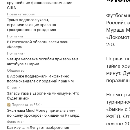
крупнейшие финансовые компании
США
Новая категория
Футбольны
Трамп подписал указы,
Российско
ограничивающие право на
Мурада М
гражданство по рождению
«Локомот
Политика
В Пензенской области ввели план
2:0.
«Ковер»
Политика
Первая по
Четыре человека погибли при взрыве в
автобусе в Сирии
тайме хоз
Общество
минут. Д
В Африке поддержали Инфантино
поразивши
после скандала с продажей прав ЧМ
Спорт
Запасы газа в Европе на минимуме. Что
Несмотря
будет зимой
турнирное
Подписка на РБК
«быки» с 
Экс-глава Mind Money признала вину
по «делу брокеров» о хищении ₽7 млрд
РФПЛ. От
Финансы
сезоне-20
Как изучали Луну: от изобретения