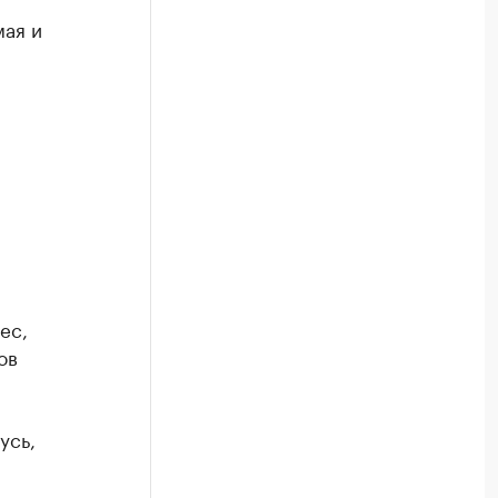
мая и
ес,
ов
усь,