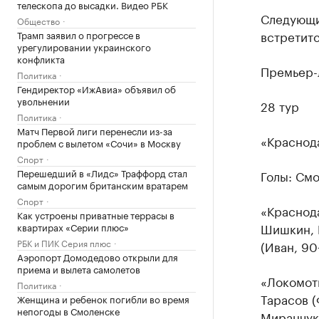
телескопа до высадки. Видео РБК
Следующи
Общество
встретитс
Трамп заявил о прогрессе в
урегулировании украинского
конфликта
Премьер-
Политика
Гендиректор «ИжАвиа» объявил об
увольнении
28 тур
Политика
Матч Первой лиги перенесли из-за
«Краснода
проблем с вылетом «Сочи» в Москву
Спорт
Перешедший в «Лидс» Траффорд стал
Голы: Смо
самым дорогим британским вратарем
Спорт
«Краснода
Как устроены приватные террасы в
Шишкин, П
квартирах «Серии плюс»
РБК и ПИК Серия плюс
(Иван, 90
Аэропорт Домодедово открыли для
приема и вылета самолетов
«Локомоти
Политика
Тарасов (
Женщина и ребенок погибли во время
непогоды в Смоленске
Миранчук