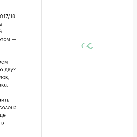
017/18
а
й
етом —
ром
е двух
лов,
ка.
шить
сезона
ице
 в