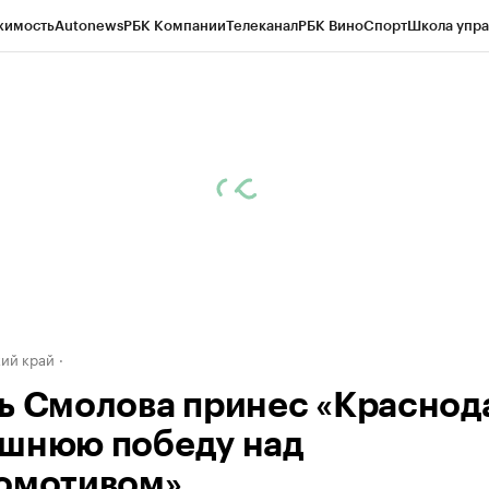
жимость
Autonews
РБК Компании
Телеканал
РБК Вино
Спорт
Школа упра
д
Стиль
Крипто
РБК Бизнес-среда
Дискуссионный клуб
Исследования
К
а контрагентов
Политика
Экономика
Бизнес
Технологии и медиа
Фина
ий край
ь Смолова принес «Краснод
шнюю победу над
омотивом»