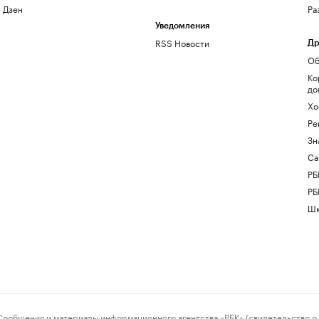
Дзен
Ра
Уведомления
RSS Новости
Др
Об
Ко
до
Хо
Ре
Зн
Са
РБ
РБ
Шк
ения и материалы информационного агентства «РБК» (свидетельство о 