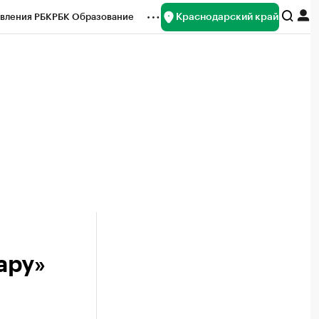
Краснодарский край
вления РБК
РБК Образование
редитные рейтинги
Франшизы
нсы
Рынок наличной валюты
ару»