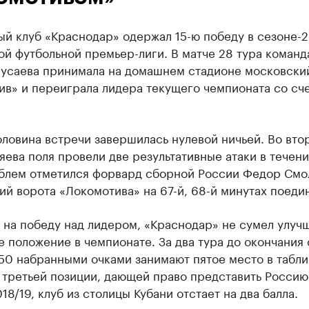
й клуб «Краснодар» одержал 15-ю победу в сезоне-2
й футбольной премьер-лиги. В матче 28 тура команд
усаева принимала на домашнем стадионе московски
ив» и переиграла лидера текущего чемпионата со сч
ловина встречи завершилась нулевой ничьей. Во вто
яева поля провели две результативные атаки в течени
ублем отметился форвард сборной России Федор Смо
й ворота «Локомотива» на 67-й, 68-й минутах поедин
 на победу над лидером, «Краснодар» не сумел улуч
 положение в чемпионате. За два тура до окончания 
50 набранными очками занимают пятое место в табл
 третьей позиции, дающей право представить Россию
18/19, клуб из столицы Кубани отстает на два балла.