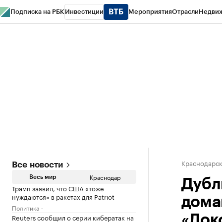
Подписка на РБК
Инвестиции
Мероприятия
Отрасли
Недви
РБК Курсы
РБК Life
Тренды
Визионеры
Национальные проекты
Горо
Газета
Спецпроекты СПб
Конференции СПб
Спецпроекты
Проверк
Краснодарск
Все новости
Краснодар
Весь мир
Дубл
Трамп заявил, что США «тоже
нуждаются» в ракетах для Patriot
дома
Политика
Reuters сообщил о серии кибератак на
«Лок