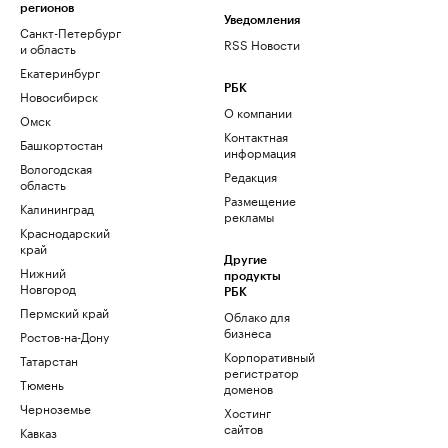
регионов
Уведомления
Санкт-Петербург
RSS Новости
и область
Екатеринбург
РБК
Новосибирск
О компании
Омск
Контактная
Башкортостан
информация
Вологодская
Редакция
область
Размещение
Калининград
рекламы
Краснодарский
край
Другие
Нижний
продукты
Новгород
РБК
Пермский край
Облако для
бизнеса
Ростов-на-Дону
Корпоративный
Татарстан
регистратор
Тюмень
доменов
Черноземье
Хостинг
сайтов
Кавказ