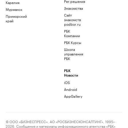
Рег.решения
Карелия
Знакомства
Мурманск
Сайт
Приморский
знакомств
край
podbor.ru
РБК
Компании
РБК Курсы
Школа
управления
РБК
РБК
Новости
iOS
Android
AppGallery
© ООО «БИЗНЕСПРЕСС», АО «РОСБИЗНЕСКОНСАЛТИНГ», 1995–
2026. Сообщения и материалы информационного агентства «РБК»