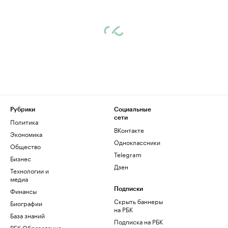
Рубрики
Социальные
сети
Политика
ВКонтакте
Экономика
Одноклассники
Общество
Telegram
Бизнес
Дзен
Технологии и
медиа
Финансы
Подписки
Скрыть баннеры
Биографии
на РБК
База знаний
Подписка на РБК
РБК Образование