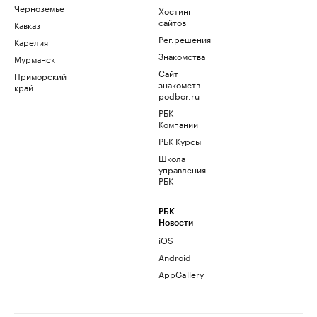
Черноземье
Хостинг
сайтов
Кавказ
Рег.решения
Карелия
Знакомства
Мурманск
Сайт
Приморский
знакомств
край
podbor.ru
РБК
Компании
РБК Курсы
Школа
управления
РБК
РБК
Новости
iOS
Android
AppGallery