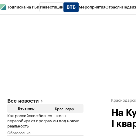
Подписка на РБК
Инвестиции
Мероприятия
Отрасли
Недви
РБК Курсы
РБК Life
Тренды
Визионеры
Национальные проекты
Горо
Газета
Спецпроекты СПб
Конференции СПб
Спецпроекты
Проверк
Краснодарск
Все новости
Краснодар
Весь мир
На К
Как российские бизнес-школы
пересобирают программы под новую
I ква
реальность
Образование