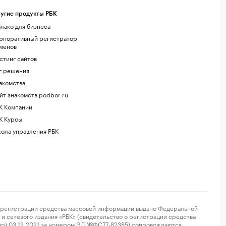
угие продукты РБК
лако для бизнеса
рпоративный регистратор
менов
стинг сайтов
г.решения
акомства
йт знакомств podbor.ru
К Компании
К Курсы
ола управления РБК
регистрации средства массовой информации выдано Федеральной
и сетевого издания «РБК» (свидетельство о регистрации средства
ор) 03.12.2021 за номером ЭЛ №ФС77-82385) сопровождаются