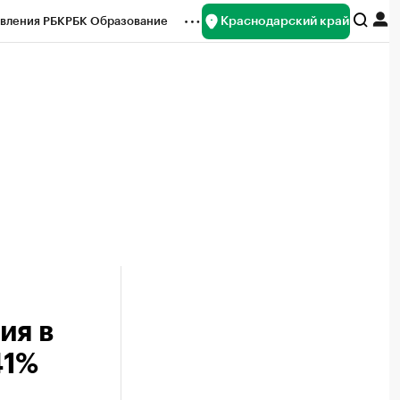
Краснодарский край
вления РБК
РБК Образование
редитные рейтинги
Франшизы
нсы
Рынок наличной валюты
ия в
41%