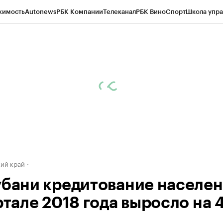
жимость
Autonews
РБК Компании
Телеканал
РБК Вино
Спорт
Школа упра
д
Стиль
Крипто
РБК Бизнес-среда
Дискуссионный клуб
Исследования
К
а контрагентов
Политика
Экономика
Бизнес
Технологии и медиа
Фина
ий край
убани кредитование населен
ртале 2018 года выросло на 