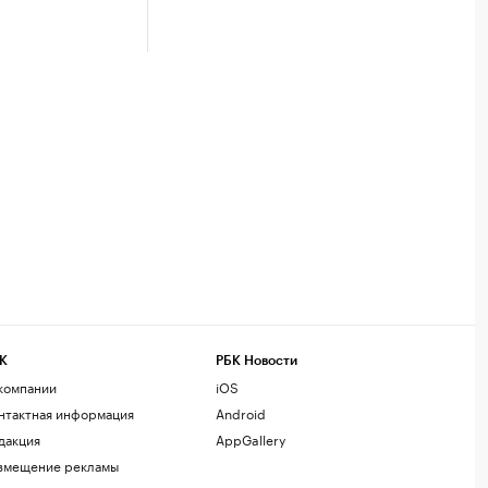
К
РБК Новости
компании
iOS
нтактная информация
Android
дакция
AppGallery
змещение рекламы