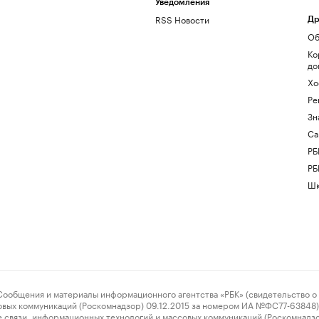
Уведомления
RSS Новости
Др
Об
Ко
до
Хо
Ре
Зн
Са
РБ
РБ
Шк
ения и материалы информационного агентства «РБК» (свидетельство о 
овых коммуникаций (Роскомнадзор) 09.12.2015 за номером ИА №ФС77-63848) 
 связи, информационных технологий и массовых коммуникаций (Роскомнадз