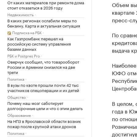
От каких материалов при ремонте дома
Объем вы
стоит отказаться в 2026 году
квартале 
Недвижимость
пресс-сл
В каких регионах ослабили меры по
бензину. Карта и актуальная ситуация
Подписка на РБК
По сравн
Как Газпромбанк перешел на
кредитова
российскую систему управления
базами данных
выдача кр
РБК и Postgres Pro
Оверчук сообщил, что товарооборот
Наиболее
России и Армении снизился на две
ЮФО отме
трети
Политика
Республи
В вузы по квоте прошли почти 42 тыс
Центроба
участников спецоперации и их детей
Общество
В целом, 
Почему наш мозг саботирует
долгосрочные цели и что с этим делать
года в Ю
Образование
по отноше
На НПЗ в Ярославской области возник
Розничны
пожар после крупной атаки дронов
достигнув
Политика