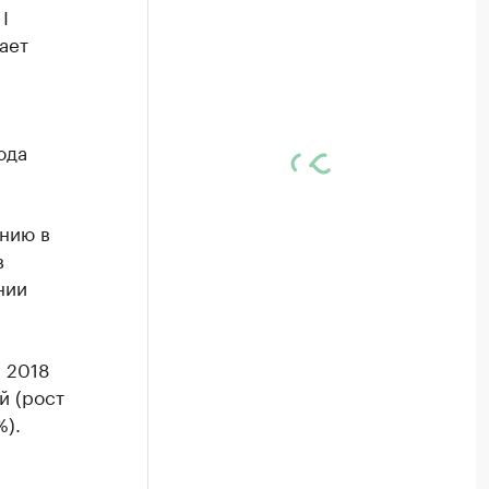
I
ает
ода
нию в
в
нии
 2018
й (рост
%).