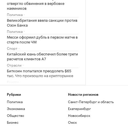
отвергло обвинения в вербовке
наемников
Политика
Великобритания ввела санкции против
Озон Банка
Политика
Месси оформил дубль в первом матче в
старте после ЧМ
Спорт
Китайский юань обеспечил более трети
расчетов клиентов А7
Отрасли
Биткоин попытался преодолеть $65
тыс. Что произошло на крипторынке
Крипто
Загрузить еще
Рубрики
Новости регионов
Политика
Санкт-Петербург и область
Экономика
Екатеринбург
Общество
Новосибирск
Бизнес
Омск