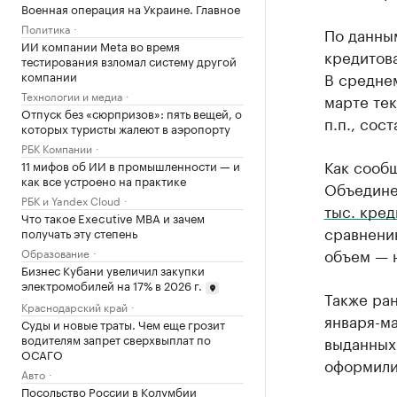
Военная операция на Украине. Главное
Политика
По данны
ИИ компании Meta во время
кредитов
тестирования взломал систему другой
компании
В средне
Технологии и медиа
марте тек
Отпуск без «сюрпризов»: пять вещей, о
п.п., сос
которых туристы жалеют в аэропорту
РБК Компании
Как сооб
11 мифов об ИИ в промышленности — и
как все устроено на практике
Объединен
РБК и Yandex Cloud
тыс. кред
Что такое Executive MBA и зачем
сравнени
получать эту степень
объем — 
Образование
Бизнес Кубани увеличил закупки
электромобилей на 17% в 2026 г.
Также ран
Краснодарский край
января-м
Суды и новые траты. Чем еще грозит
водителям запрет сверхвыплат по
выданных 
ОСАГО
оформили 
Авто
Посольство России в Колумбии