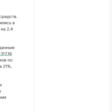
средств.
ились в
на 2,4
 данным
317,16
мов по
а 21%,
м
у
емя