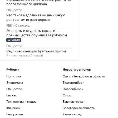
после мощного циклона
Общество
Что такое медленная жизнь и какую
роль в этом играет дерево
РБК и Старквуд
Эксперты и студенты назвали
преимущества обучения за рубежом
РАДИО
Общество
Сеул счел санкции Британии против
России угрозой своей
энергобезопасности
Политика
Рубрики
Новости регионов
Загрузить еще
Политика
Санкт-Петербург и область
Экономика
Екатеринбург
Общество
Новосибирск
Бизнес
Омск
Технологии и медиа
Башкортостан
Финансы
Вологодская область
Биографии
Калининград