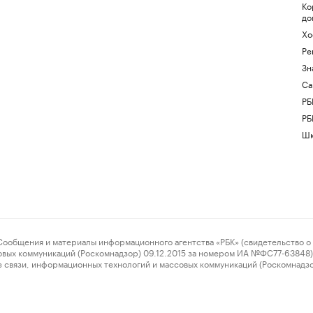
Ко
до
Хо
Ре
Зн
Са
РБ
РБ
Шк
ения и материалы информационного агентства «РБК» (свидетельство о 
овых коммуникаций (Роскомнадзор) 09.12.2015 за номером ИА №ФС77-63848) 
 связи, информационных технологий и массовых коммуникаций (Роскомнадз