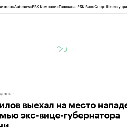
жимость
Autonews
РБК Компании
Телеканал
РБК Вино
Спорт
Школа упра
д
Стиль
Крипто
РБК Бизнес-среда
Дискуссионный клуб
Исследования
К
а контрагентов
Политика
Экономика
Бизнес
Технологии и медиа
Фина
Адыгея
илов выехал на место напад
емью экс-вице-губернатора
ни