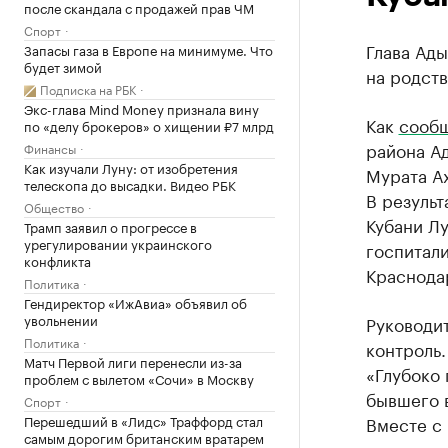
после скандала с продажей прав ЧМ
Спорт
Глава Ады
Запасы газа в Европе на минимуме. Что
будет зимой
на родст
Подписка на РБК
Экс-глава Mind Money признала вину
Как
сообщ
по «делу брокеров» о хищении ₽7 млрд
района А
Финансы
Как изучали Луну: от изобретения
Мурата Ах
телескопа до высадки. Видео РБК
В результ
Общество
Кубани Лу
Трамп заявил о прогрессе в
урегулировании украинского
госпитал
конфликта
Краснода
Политика
Гендиректор «ИжАвиа» объявил об
увольнении
Руководит
Политика
контроль.
Матч Первой лиги перенесли из-за
«Глубоко 
проблем с вылетом «Сочи» в Москву
бывшего 
Спорт
Перешедший в «Лидс» Траффорд стал
Вместе с
самым дорогим британским вратарем