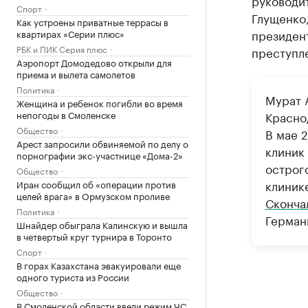
руководи
Спорт
Глущенко
Как устроены приватные террасы в
президен
квартирах «Серии плюс»
РБК и ПИК Серия плюс
преступл
Аэропорт Домодедово открыли для
приема и вылета самолетов
Политика
Мурат 
Женщина и ребенок погибли во время
непогоды в Смоленске
Красно
Общество
В мае 
Арест запросили обвиняемой по делу о
клиник
порнографии экс-участнице «Дома-2»
острог
Общество
клиник
Иран сообщил об «операции против
целей врага» в Ормузском проливе
Сконча
Политика
Герман
Шнайдер обыграла Калинскую и вышла
в четвертый круг турнира в Торонто
Спорт
В горах Казахстана эвакуировали еще
одного туриста из России
Общество
В Смоленской области ввели режим ЧС