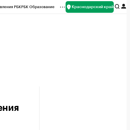
Краснодарский край
вления РБК
РБК Образование
редитные рейтинги
Франшизы
нсы
Рынок наличной валюты
ения