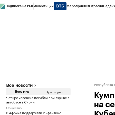
Подписка на РБК
Инвестиции
Мероприятия
Отрасли
Недви
РБК Курсы
РБК Life
Тренды
Визионеры
Национальные проекты
Горо
Газета
Спецпроекты СПб
Конференции СПб
Спецпроекты
Проверк
Республика 
Все новости
Краснодар
Весь мир
Кумп
Четыре человека погибли при взрыве в
автобусе в Сирии
на с
Общество
В Африке поддержали Инфантино
Куба