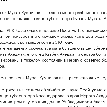
геи Мурат Кумпилов выехал на место разбойного нап
венников бывшего вице-губернатора Кубани Мурата А
ал РБК Краснодар
, в поселке Псейтук Тахтамукайско
дыгеи неизвестные с оружием ворвались в дом родит
еджака, скончавшегося в 2010 году.
ате нападения скончалась мать бывшего вице-губерн
иза Ахеджак, его отец Казбек Ахеджак и сестра были
изированы в тяжелом состоянии в Первую краевую бо
ра.
ель региона Мурат Кумпилов взял расследование под
потрясен известием об убийстве в ауле Псейтук мат
вице-губернатора Краснодарского края Мурата Ахед
 министром внутренних дел по РА Владимиром Алаем,