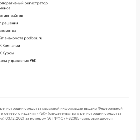
рпоративный регистратор
менов
стинг сайтов
г.решения
акомства
йт знакомств podbor.ru
К Компании
К Курсы
ола управления РБК
регистрации средства массовой информации выдано Федеральной
и сетевого издания «РБК» (свидетельство о регистрации средства
ор) 03.12.2021 за номером ЭЛ №ФС77-82385) сопровождаются