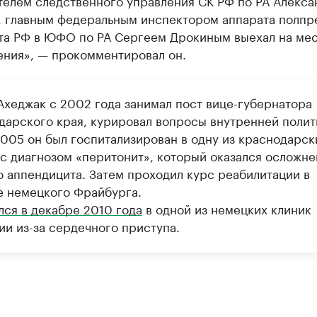
телем следственного управления СК РФ по РА Алекс
, главным федеральным инспектором аппарата полпр
та РФ в ЮФО по РА Сергеем Дрокиным выехал на ме
ения», — прокомментировал он.
Ахеджак с 2002 года занимал пост вице-губернатора
дарского края, курировал вопросы внутренней полит
2005 он был госпитализирован в одну из краснодарск
 с диагнозом «перитонит», который оказался осложн
о аппендицита. Затем проходил курс реабилитации в
е немецкого Фрайбурга.
лся в декабре 2010 года
в одной из немецких клиник
ии из-за сердечного приступа.