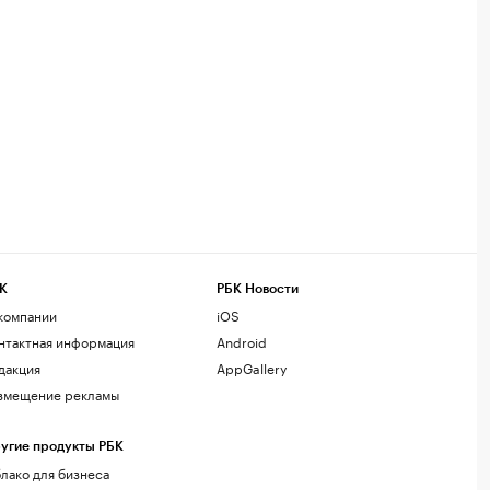
К
РБК Новости
компании
iOS
нтактная информация
Android
дакция
AppGallery
змещение рекламы
угие продукты РБК
лако для бизнеса