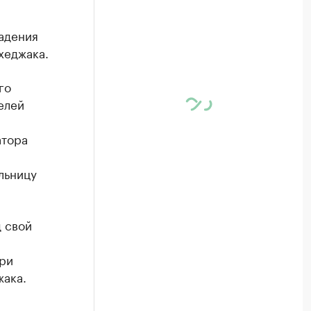
адения
хеджака.
го
елей
атора
льницу
 свой
ери
жака.