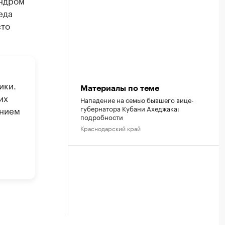
андром
еда
сто
ики.
Материалы по теме
их
Нападение на семью бывшего вице-
губернатора Кубани Ахеджака:
ением
подробности
Краснодарский край