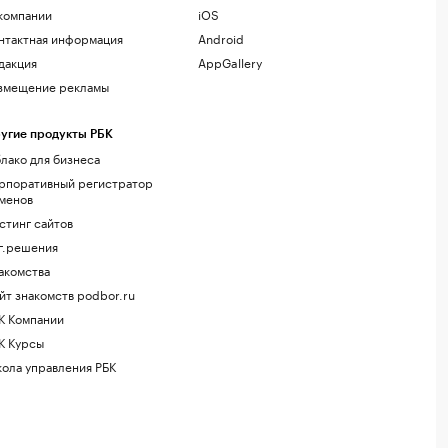
компании
iOS
нтактная информация
Android
дакция
AppGallery
змещение рекламы
угие продукты РБК
лако для бизнеса
рпоративный регистратор
менов
стинг сайтов
г.решения
акомства
йт знакомств podbor.ru
К Компании
К Курсы
ола управления РБК