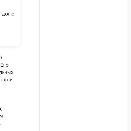
т долю
О
 Его
льных
оне и
,
ом
,