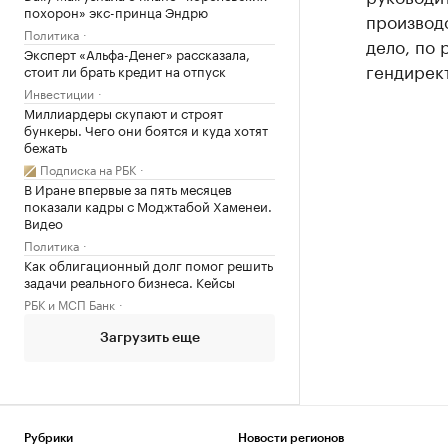
похорон» экс-принца Эндрю
производс
Политика
дело, по 
Эксперт «Альфа-Денег» рассказала,
гендирек
стоит ли брать кредит на отпуск
Инвестиции
Миллиардеры скупают и строят
бункеры. Чего они боятся и куда хотят
бежать
Подписка на РБК
В Иране впервые за пять месяцев
показали кадры с Моджтабой Хаменеи.
Видео
Политика
Как облигационный долг помог решить
задачи реального бизнеса. Кейсы
РБК и МСП Банк
Загрузить еще
Рубрики
Новости регионов