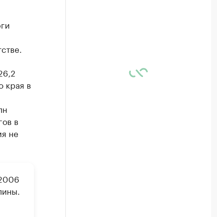
рги
стве.
26,2
о края в
лн
гов в
мя не
 2006
лины.