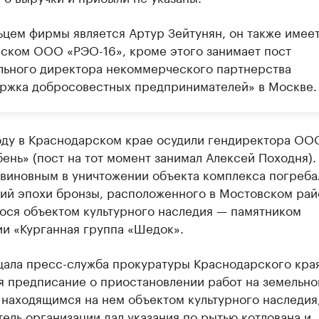
ьцем фирмы является Артур Зейтунян, он также имее
нском ООО «РЭО-16», кроме этого занимает пост
льного директора некоммерческого партнерства
ржка добросовестных предпринимателей» в Москве.
оду в Краснодарском крае осудили гендиректора ОО
нь» (пост на тот момент занимал Алексей Походня).
 виновным в уничтожении объекта комплекса погреба
ий эпохи бронзы, расположенного в Мостовском рай
ося объектом культурного наследия — памятником
ии «Курганная группа «Шедок».
щала пресс-служба прокуратуры Краснодарского края
я предписание о приостановлении работ на земельн
 находящимся на нем объектом культурного наследия
ель организации дал указания по рытью котлована и