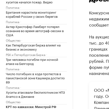
хуситов начался пожар. Видео
Политика
Конкурсн
Британия нарастила мониторинг
кораблей России у своих берегов
недвижим
Политика
сообщаетс
Актер Кристофер Ламберт потерял
сознание во время автограф-сессии в
США
На аукцио
Общество
тыс. до 4
Как Петербургская биржа влияет на
границах
бизнес и экономику
поселения
РБК и Петербургская Биржа
Три человека погибли при ночной
рублей. 
атаке на Белгород
форме пуб
Политика
назначена
Число погибших в ходе протестов в
пакистанской зоне Кашмира достигло
89
Политика
ООО «М
Хуситы атаковали беспилотником НПЗ
году. О
Aramco в Джизане
Компани
Общество
Данные
КРТ по-кавказски: Минстрой РФ