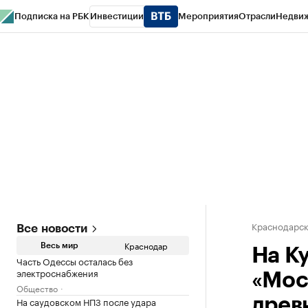
Подписка на РБК
Инвестиции
Мероприятия
Отрасли
Недви
РБК Курсы
РБК Life
Тренды
Визионеры
Национальные проекты
Горо
Газета
Спецпроекты СПб
Конференции СПб
Спецпроекты
Проверк
Краснодарск
Все новости
Краснодар
Весь мир
На К
Часть Одессы осталась без
электроснабжения
«Мос
Общество
На саудовском НПЗ после удара
древ