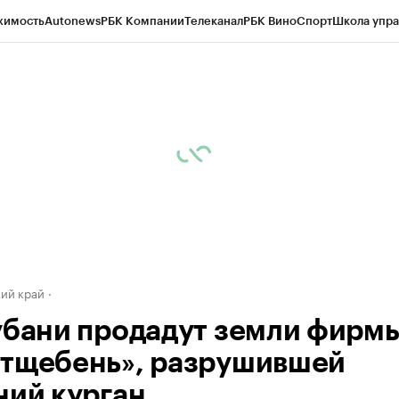
жимость
Autonews
РБК Компании
Телеканал
РБК Вино
Спорт
Школа упра
д
Стиль
Крипто
РБК Бизнес-среда
Дискуссионный клуб
Исследования
К
а контрагентов
Политика
Экономика
Бизнес
Технологии и медиа
Фина
ий край
убани продадут земли фирм
тщебень», разрушившей
ний курган