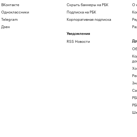
ВКонтакте
Скрыть баннеры на РБК
О 
Одноклассники
Подписка на РБК
Ко
Telegram
Корпоративная подписка
Ре
Дзен
Ра
Уведомления
RSS Новости
Др
Об
Ко
до
Хо
Ре
Зн
Са
РБ
РБ
Шк