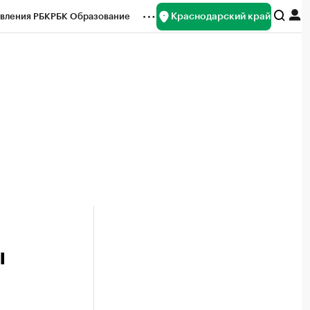
Краснодарский край
вления РБК
РБК Образование
редитные рейтинги
Франшизы
нсы
Рынок наличной валюты
ы