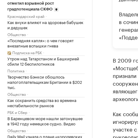
отметил взрывной рост
градпотенциала СКФО
Владел
Краснодарский край
в сочи
Как внуки влияют на здоровье бабушек
и дедушек
генера
Общество
«Подде
«Последняя капля»: о чем говорят
внезапные вспышки гнева
Подписка на РБК
Утром над Татарстаном и Башкирией
В 2009 г
сбили 12 беспилотников
«Мостщебе
Политика
признали
Творчество Бэнкси обошлось
налогоплательщикам Британии в $202
сооружен
тыс.
являющег
Общество
археолог
Как сохранить средства во времена
нестабильности рынков
РБК и Сбер
Как сооб
В Баренцевом море нашли затонувшее
игнориру
в 1942 году немецкое судно. Видео
участке с
Общество
руководит
Daily Mail узнала о плане «королевских