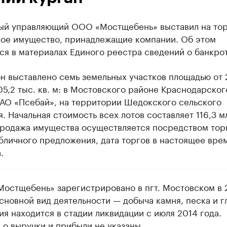
ый управляющий ООО «Мостщебень» выставил на то
ое имущество, принадлежащие компании. Об этом
я в материалах Единого реестра сведений о банкрот
н выставлено семь земельных участков площадью от 
05,2 тыс. кв. м: в Мостовского районе Краснодарског
 АО «Псебай», на территории Шедокского сельского
. Начальная стоимость всех лотов составляет 116,3 м
Продажа имущества осуществляется посредством тор
личного предложения, дата торгов в настоящее вре
.
остщебень» зарегистрировано в пгт. Мостовском в
сновной вид деятельности — добыча камня, песка и г
я находится в стадии ликвидации с июля 2014 года.
 о выручки и прибыли не указаны.