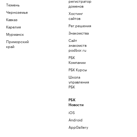
регистратор
Тюмень
доменов
Черноземье
Хостинг
сайтов
Кавказ
Рег.решения
Карелия
Знакомства
Мурманск
Сайт
Приморский
знакомств
край
podbor.ru
РБК
Компании
РБК Курсы
Школа
управления
РБК
РБК
Новости
iOS
Android
AppGallery