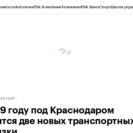
жимость
Autonews
РБК Компании
Телеканал
РБК Вино
Спорт
Школа упра
д
Стиль
Крипто
РБК Бизнес-среда
Дискуссионный клуб
Исследования
К
а контрагентов
Политика
Экономика
Бизнес
Технологии и медиа
Фина
ий край
19 году под Краснодаром
ятся две новых транспортны
язки