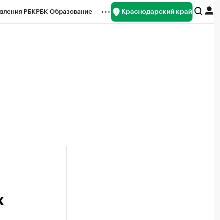
Краснодарский край
вления РБК
РБК Образование
редитные рейтинги
Франшизы
нсы
Рынок наличной валюты
х