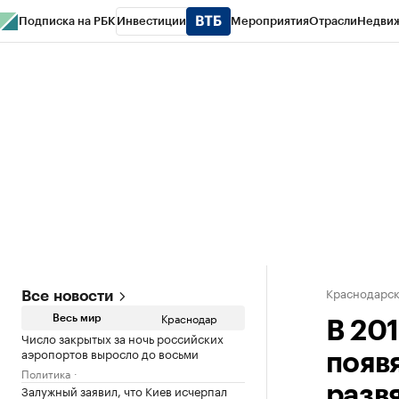
Подписка на РБК
Инвестиции
Мероприятия
Отрасли
Недви
РБК Курсы
РБК Life
Тренды
Визионеры
Национальные проекты
Горо
Газета
Спецпроекты СПб
Конференции СПб
Спецпроекты
Проверк
Краснодарск
Все новости
Краснодар
Весь мир
В 20
Число закрытых за ночь российских
аэропортов выросло до восьми
появ
Политика
Залужный заявил, что Киев исчерпал
разв