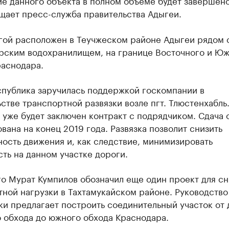
е данного объекта в полном объеме будет завершен
щает пресс-служба правительства Адыгеи.
ргой расположен в Теучжеском районе Адыгеи рядом 
рским водохранилищем, на границе Восточного и Ю
раснодара.
спублика заручилась поддержкой госкомпании в
стве транспортной развязки возле пгт. Тлюстенхабль
 уже будет заключен контракт с подрядчиком. Сдача 
вана на конец 2019 года. Развязка позволит снизить
ость движения и, как следствие, минимизировать
ть на данном участке дороги.
го Мурат Кумпилов обозначил еще один проект для с
ной нагрузки в Тахтамукайском районе. Руководство
и предлагает построить соединительный участок от 
 обхода до южного обхода Краснодара.