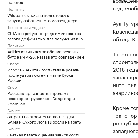
возведени
полетов
год, сооб
Политика
Wildberries начала подготовку к
запуску собственного мессенджера
Аул Тугу
Технологии и медиа
Краснода
США потребуют от ряда иммигрантов
обхода К
залоги до $250 тыс. для получения виз
Политика
Adidas извинился за обилие розовых
Также ре
бутс на ЧМ-26, назвав это совпадением
строитель
Спорт
2018 года
Игрока «Зенита» госпитализировали
после удара локтем в матче Кубка
запланиро
России
интенсивн
Спорт
аварийнос
Росстандарт запретил продажу
некоторых грузовиков Dongfeng и
Zoomlion
Кроме то
Бизнес
транспорт
Затраты на строительство ТЭС для
БАМа и Сухого Лога выросли на треть
республик
Бизнес
западного
Счетная палата оценила зависимость