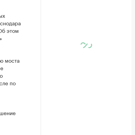
ых
аснодара
Об этом
»
ию моста
ге
о
сле по
ешение