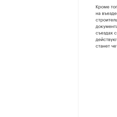
Кроме тог
на въезде
строитель
документа
съездах с
действуют
станет че