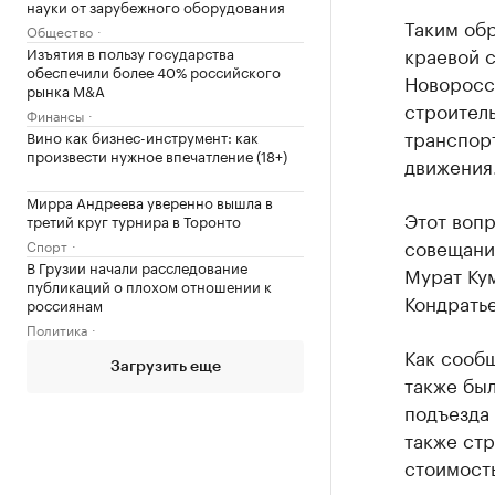
науки от зарубежного оборудования
Таким обр
Общество
краевой с
Изъятия в пользу государства
обеспечили более 40% российского
Новоросс
рынка M&A
строител
Финансы
транспор
Вино как бизнес-инструмент: как
произвести нужное впечатление (18+)
движения
Мирра Андреева уверенно вышла в
Этот воп
третий круг турнира в Торонто
совещании
Спорт
В Грузии начали расследование
Мурат Ку
публикаций о плохом отношении к
Кондратье
россиянам
Политика
Как сообщ
Загрузить еще
также был
подъезда
также стр
стоимост