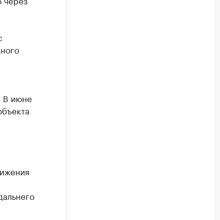
о через
с
жного
. В июне
объекта
нижения
дальнего