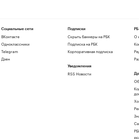
Социальные сети
Подписки
РБ
ВКонтакте
Скрыть баннеры на РБК
О 
Одноклассники
Подписка на РБК
Ко
Telegram
Корпоративная подписка
Ре
Дзен
Ра
Уведомления
RSS Новости
Др
Об
Ко
до
Хо
Ре
Зн
Са
РБ
РБ