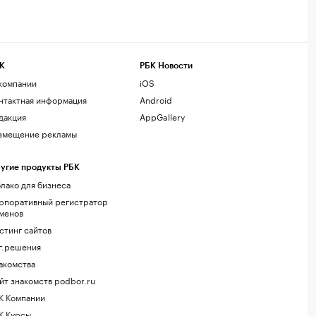
К
РБК Новости
компании
iOS
нтактная информация
Android
дакция
AppGallery
змещение рекламы
угие продукты РБК
лако для бизнеса
рпоративный регистратор
менов
стинг сайтов
г.решения
акомства
йт знакомств podbor.ru
К Компании
К Курсы