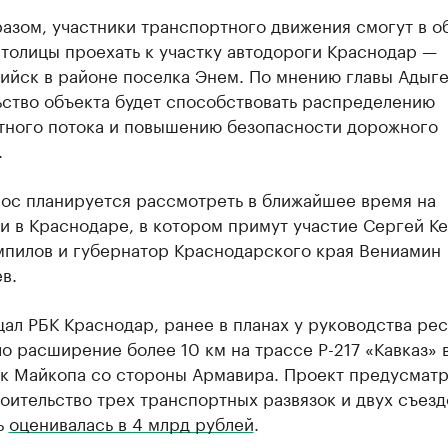
азом, участники транспортного движения смогут в о
толицы проехать к участку автодороги Краснодар —
ийск в районе поселка Энем. По мнению главы Адыге
ьство объекта будет способствовать распределению
тного потока и повышению безопасности дорожного
.
рос планируется рассмотреть в ближайшее время на
 в Краснодаре, в котором примут участие Сергей Ке
мпилов и губернатор Краснодарского края Вениамин
в.
ал РБК Краснодар, ранее в планах у руководства ре
о расширение более 10 км на трассе Р-217 «Кавказ» 
 к Майкопа со стороны Армавира. Проект предусмат
оительство трех транспортных развязок и двух съезд
ь
оценивалась в 4 млрд рублей
.