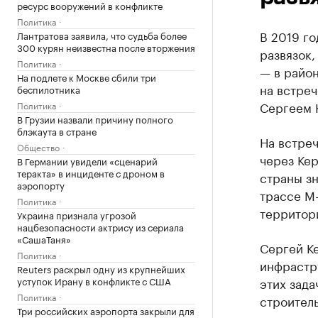
ресурс вооружений в конфликте
Политика
В 2019 го
Лантратова заявила, что судьба более
300 курян неизвестна после вторжения
развязок
Политика
— в район
На подлете к Москве сбили три
на встре
беспилотника
Сергеем К
Политика
В Грузии назвали причину полного
блэкаута в стране
На встреч
Общество
через Кер
В Германии увидели «сценарий
теракта» в инциденте с дроном в
страны зн
аэропорту
трассе М-
Политика
территор
Украина признала угрозой
нацбезопасности актрису из сериала
«СашаТаня»
Сергей К
Политика
инфрастр
Reuters раскрыл одну из крупнейших
уступок Ирану в конфликте с США
этих зада
Политика
строитель
Три российских аэропорта закрыли для