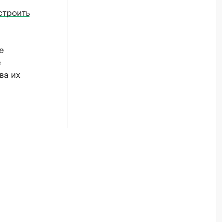
строить
е
е
ва их