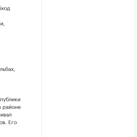
бход
и,
льбах,
спублики
в районе
ривал
ов. Его