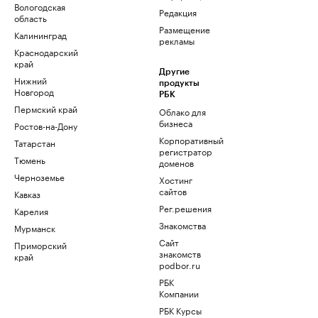
Вологодская
Редакция
область
Размещение
Калининград
рекламы
Краснодарский
край
Другие
Нижний
продукты
Новгород
РБК
Пермский край
Облако для
бизнеса
Ростов-на-Дону
Корпоративный
Татарстан
регистратор
Тюмень
доменов
Черноземье
Хостинг
сайтов
Кавказ
Рег.решения
Карелия
Знакомства
Мурманск
Сайт
Приморский
знакомств
край
podbor.ru
РБК
Компании
РБК Курсы