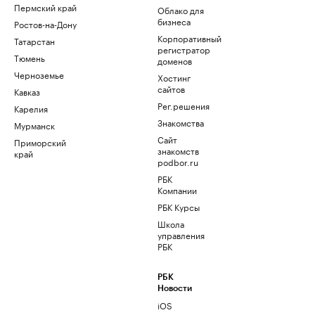
Пермский край
Облако для
бизнеса
Ростов-на-Дону
Корпоративный
Татарстан
регистратор
Тюмень
доменов
Черноземье
Хостинг
сайтов
Кавказ
Рег.решения
Карелия
Знакомства
Мурманск
Сайт
Приморский
знакомств
край
podbor.ru
РБК
Компании
РБК Курсы
Школа
управления
РБК
РБК
Новости
iOS