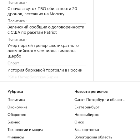
Политика
С начала суток ПВО сбила почти 20
дронов, летевших на Москву
Политика
Зеленский сообщил о договоренности
с США по ракетам Patriot
Политика
Умер первый тренер шестикратного
олимпийского чемпиона гимнаста
Щербо
Спорт
История биржевой торговли в России
РБК и Петербургская Биржа
Синоптик рассказал о «первом визите
осени» в Москву
Рубрики
Новости регионов
Общество
Политика
Санкт-Петербург и область
Медведев рассказал о «жестких»
переговорах с Саркози в 2008 году
Экономика
Екатеринбург
Политика
Общество
Новосибирск
Федорищев рассказал о последствиях
Бизнес
Омск
атаки БПЛА на Самарскую область
Технологии и медиа
Башкортостан
Политика
Финансы
Вологодская область
Трое пострадали при ударе БПЛА по