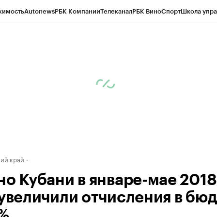
жимость
Autonews
РБК Компании
Телеканал
РБК Вино
Спорт
Школа упра
д
Стиль
Крипто
РБК Бизнес-среда
Дискуссионный клуб
Исследования
К
а контрагентов
Политика
Экономика
Бизнес
Технологии и медиа
Фина
ий край
но Кубани в январе-мае 2018
 увеличили отчисления в бю
7%