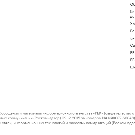
Об
Ко
до
Хо
Ре
Зн
Са
РБ
РБ
Шк
ения и материалы информационного агентства «РБК» (свидетельство о 
овых коммуникаций (Роскомнадзор) 09.12.2015 за номером ИА №ФС77-63848) 
 связи, информационных технологий и массовых коммуникаций (Роскомнадз