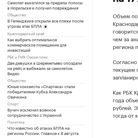
Самолет выкатился за пределы полосы
в Норильске и получил повреждения
Общество
Объем по
В Геленджике открыли все пляжи после
Краснодар
угрозы атак БПЛА
говорится
Краснодарский край
чем за ан
Как выбрать оптимальное
коммерческое помещение для
региона п
инвестиций
РБК и ПИК Серия плюс
Согласно
Две девушки в Шереметьево опоздали
на рейс и выбежали за самолетом.
текущем г
Видео
запланиро
Общество
Юные хоккеисты «Спартака» стали
Как РБК 
победителями Кубка Александра
Овечкина
года объ
Спорт
рублей. Э
Вучич исключил военное
тогда от 
сотрудничество с Украиной
Политика
Что известно об атаках БПЛА на
регионы России. Главное к 8 августа