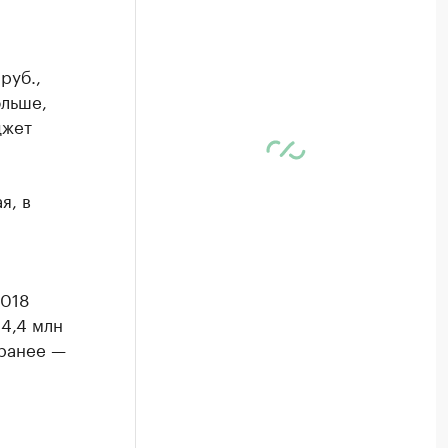
руб.,
ольше,
джет
я, в
2018
94,4 млн
 ранее —