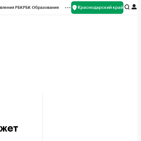
Краснодарский край
вления РБК
РБК Образование
редитные рейтинги
Франшизы
нсы
Рынок наличной валюты
джет