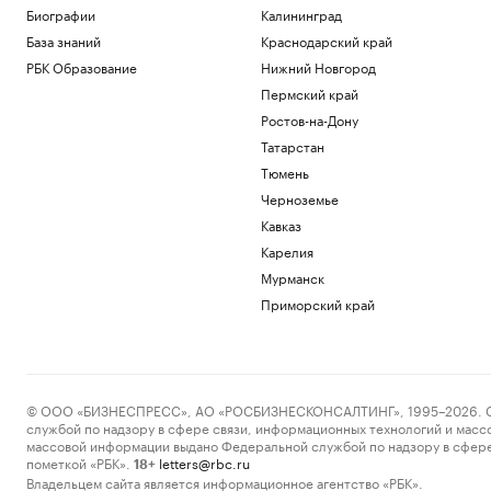
грузовику в Белгородской области
Биографии
Калининград
Политика
База знаний
Краснодарский край
Искусственный интеллект вызовет
РБК Образование
Нижний Новгород
массовые увольнения — и еще 10
Пермский край
мифов
РБК и Yandex Cloud
Ростов-на-Дону
Зачем малому и среднему бизнесу
Татарстан
облигации и что важно знать о бирже
Тюмень
РБК и МСП Банк
Черноземье
На Запорожской АЭС объяснили
причину отключения внешнего
Кавказ
электропитания
Карелия
Политика
Мурманск
Число пострадавших при атаке БПЛА
Приморский край
на Ильский НПЗ выросло до шести
Политика
Загрузить еще
© ООО «БИЗНЕСПРЕСС», АО «РОСБИЗНЕСКОНСАЛТИНГ», 1995–2026. Сообщ
службой по надзору в сфере связи, информационных технологий и масс
массовой информации выдано Федеральной службой по надзору в сфере
пометкой «РБК».
letters@rbc.ru
18+
Владельцем сайта является информационное агентство «РБК».