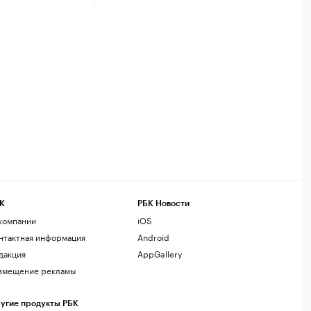
К
РБК Новости
компании
iOS
нтактная информация
Android
дакция
AppGallery
змещение рекламы
угие продукты РБК