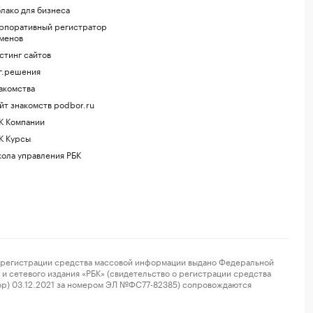
лако для бизнеса
рпоративный регистратор
менов
стинг сайтов
г.решения
акомства
йт знакомств podbor.ru
К Компании
К Курсы
ола управления РБК
регистрации средства массовой информации выдано Федеральной
и сетевого издания «РБК» (свидетельство о регистрации средства
ор) 03.12.2021 за номером ЭЛ №ФС77-82385) сопровождаются