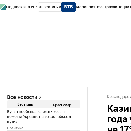
Подписка на РБК
Инвестиции
Мероприятия
Отрасли
Недви
РБК Курсы
РБК Life
Тренды
Визионеры
Национальные проекты
Горо
Газета
Спецпроекты СПб
Конференции СПб
Спецпроекты
Проверк
Краснодарск
Все новости
Краснодар
Весь мир
Кази
Вучич пообещал сделать все для
помощи Украине на «европейском
года
пути»
Политика
на 1