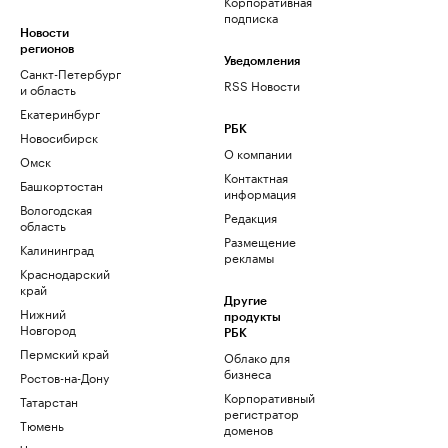
Корпоративная
подписка
Новости
регионов
Уведомления
Санкт-Петербург
RSS Новости
и область
Екатеринбург
РБК
Новосибирск
О компании
Омск
Контактная
Башкортостан
информация
Вологодская
Редакция
область
Размещение
Калининград
рекламы
Краснодарский
край
Другие
Нижний
продукты
Новгород
РБК
Пермский край
Облако для
бизнеса
Ростов-на-Дону
Корпоративный
Татарстан
регистратор
Тюмень
доменов