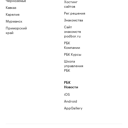
Черноземье
Хостинг
сайтов
Кавказ
Рег.решения
Карелия
Знакомства
Мурманск
Сайт
Приморский
знакомств
край
podbor.ru
РБК
Компании
РБК Курсы
Школа
управления
РБК
РБК
Новости
iOS
Android
AppGallery