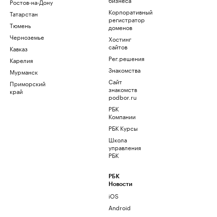
Ростов-на-Дону
Корпоративный
Татарстан
регистратор
Тюмень
доменов
Черноземье
Хостинг
сайтов
Кавказ
Рег.решения
Карелия
Знакомства
Мурманск
Сайт
Приморский
знакомств
край
podbor.ru
РБК
Компании
РБК Курсы
Школа
управления
РБК
РБК
Новости
iOS
Android