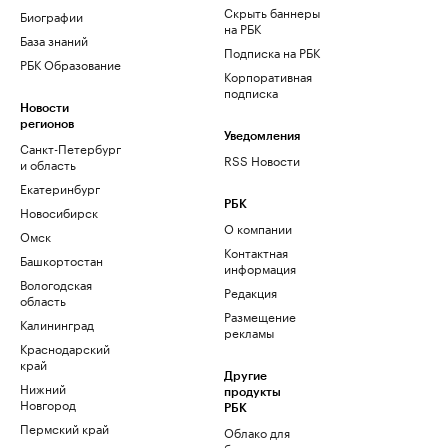
Скрыть баннеры
Биографии
на РБК
База знаний
Подписка на РБК
РБК Образование
Корпоративная
подписка
Новости
регионов
Уведомления
Санкт-Петербург
RSS Новости
и область
Екатеринбург
РБК
Новосибирск
О компании
Омск
Контактная
Башкортостан
информация
Вологодская
Редакция
область
Размещение
Калининград
рекламы
Краснодарский
край
Другие
Нижний
продукты
Новгород
РБК
Пермский край
Облако для
бизнеса