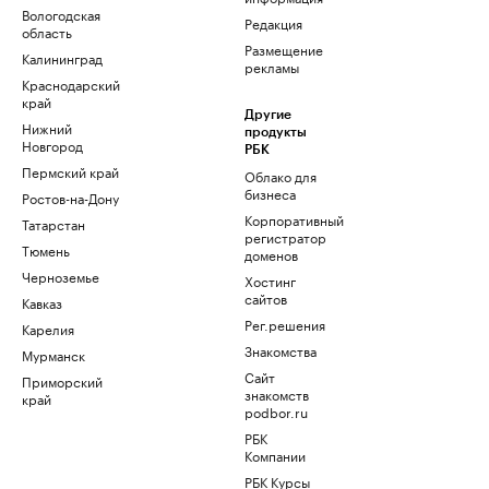
Вологодская
Редакция
область
Размещение
Калининград
рекламы
Краснодарский
край
Другие
Нижний
продукты
Новгород
РБК
Пермский край
Облако для
бизнеса
Ростов-на-Дону
Корпоративный
Татарстан
регистратор
Тюмень
доменов
Черноземье
Хостинг
сайтов
Кавказ
Рег.решения
Карелия
Знакомства
Мурманск
Сайт
Приморский
знакомств
край
podbor.ru
РБК
Компании
РБК Курсы