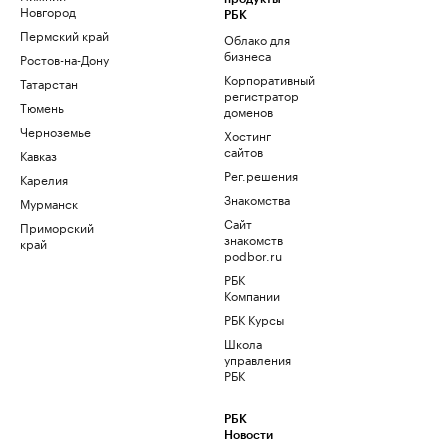
Новгород
РБК
Пермский край
Облако для
бизнеса
Ростов-на-Дону
Корпоративный
Татарстан
регистратор
Тюмень
доменов
Черноземье
Хостинг
сайтов
Кавказ
Рег.решения
Карелия
Знакомства
Мурманск
Сайт
Приморский
знакомств
край
podbor.ru
РБК
Компании
РБК Курсы
Школа
управления
РБК
РБК
Новости