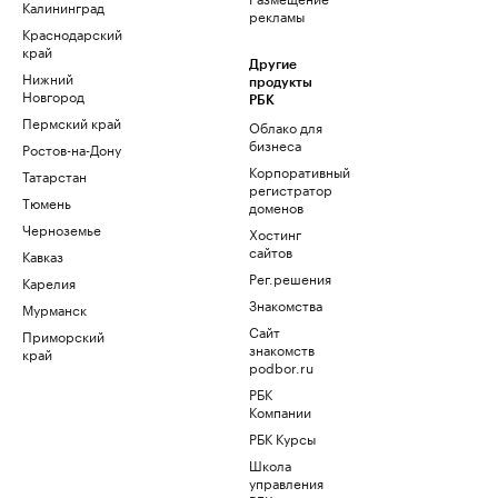
Калининград
рекламы
Краснодарский
край
Другие
Нижний
продукты
Новгород
РБК
Пермский край
Облако для
бизнеса
Ростов-на-Дону
Корпоративный
Татарстан
регистратор
Тюмень
доменов
Черноземье
Хостинг
сайтов
Кавказ
Рег.решения
Карелия
Знакомства
Мурманск
Сайт
Приморский
знакомств
край
podbor.ru
РБК
Компании
РБК Курсы
Школа
управления