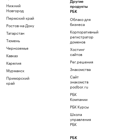
Другие
Нижний
продукты
Новгород
РБК
Пермский край
Облако для
бизнеса
Ростов-на-Дону
Корпоративный
Татарстан
регистратор
Тюмень
доменов
Черноземье
Хостинг
сайтов
Кавказ
Рег.решения
Карелия
Знакомства
Мурманск
Сайт
Приморский
знакомств
край
podbor.ru
РБК
Компании
РБК Курсы
Школа
управления
РБК
РБК