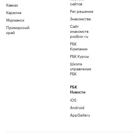
сайтов
Кавказ
Рег.решения
Карелия
Знакомства
Мурманск
Сайт
Приморский
знакомств
край
podbor.ru
РБК
Компании
РБК Курсы
Школа
управления
РБК
РБК
Новости
iOS
Android
AppGallery