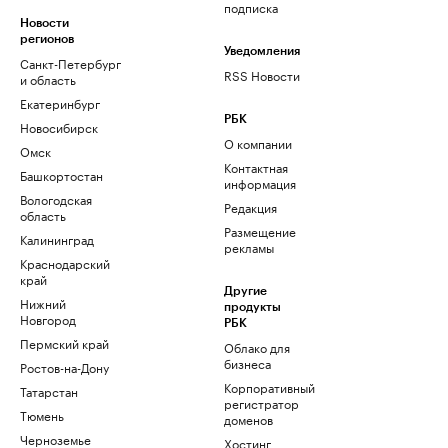
подписка
Новости
регионов
Уведомления
Санкт-Петербург
RSS Новости
и область
Екатеринбург
РБК
Новосибирск
О компании
Омск
Контактная
Башкортостан
информация
Вологодская
Редакция
область
Размещение
Калининград
рекламы
Краснодарский
край
Другие
Нижний
продукты
Новгород
РБК
Пермский край
Облако для
бизнеса
Ростов-на-Дону
Корпоративный
Татарстан
регистратор
Тюмень
доменов
Черноземье
Хостинг