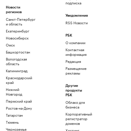
подписка
Новости
регионов
Уведомления
Санкт-Петербург
RSS Новости
и область
Екатеринбург
РБК
Новосибирск
О компании
Омск
Контактная
Башкортостан
информация
Вологодская
Редакция
область
Размещение
Калининград
рекламы
Краснодарский
край
Другие
Нижний
продукты
Новгород
РБК
Пермский край
Облако для
бизнеса
Ростов-на-Дону
Корпоративный
Татарстан
регистратор
Тюмень
доменов
Черноземье
Хостинг