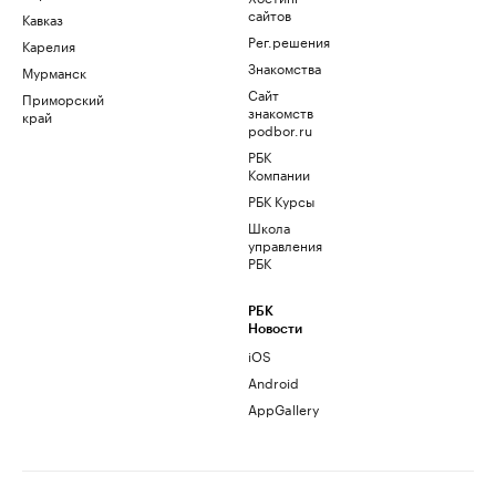
сайтов
Кавказ
Рег.решения
Карелия
Знакомства
Мурманск
Сайт
Приморский
знакомств
край
podbor.ru
РБК
Компании
РБК Курсы
Школа
управления
РБК
РБК
Новости
iOS
Android
AppGallery