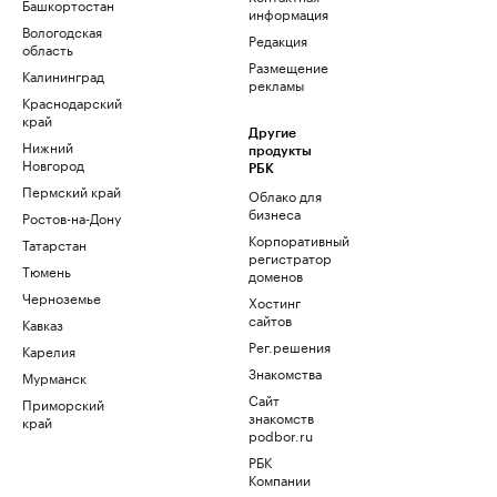
Башкортостан
информация
Вологодская
Редакция
область
Размещение
Калининград
рекламы
Краснодарский
край
Другие
Нижний
продукты
Новгород
РБК
Пермский край
Облако для
бизнеса
Ростов-на-Дону
Корпоративный
Татарстан
регистратор
Тюмень
доменов
Черноземье
Хостинг
сайтов
Кавказ
Рег.решения
Карелия
Знакомства
Мурманск
Сайт
Приморский
знакомств
край
podbor.ru
РБК
Компании