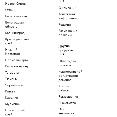
РБК
Новосибирск
О компании
Омск
Контактная
Башкортостан
информация
Вологодская
Редакция
область
Размещение
Калининград
рекламы
Краснодарский
край
Другие
Нижний
продукты
Новгород
РБК
Пермский край
Облако для
бизнеса
Ростов-на-Дону
Корпоративный
Татарстан
регистратор
Тюмень
доменов
Черноземье
Хостинг
сайтов
Кавказ
Рег.решения
Карелия
Знакомства
Мурманск
Сайт
Приморский
знакомств
край
podbor.ru