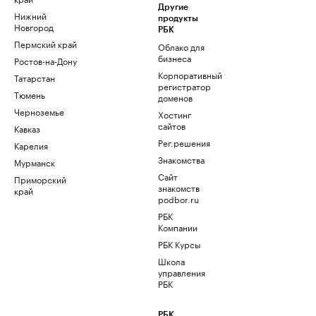
Другие
Нижний
продукты
Новгород
РБК
Пермский край
Облако для
бизнеса
Ростов-на-Дону
Корпоративный
Татарстан
регистратор
Тюмень
доменов
Черноземье
Хостинг
сайтов
Кавказ
Рег.решения
Карелия
Знакомства
Мурманск
Сайт
Приморский
знакомств
край
podbor.ru
РБК
Компании
РБК Курсы
Школа
управления
РБК
РБК