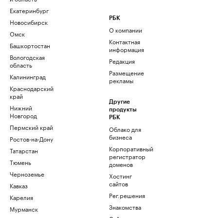
Екатеринбург
РБК
Новосибирск
О компании
Омск
Контактная
Башкортостан
информация
Вологодская
Редакция
область
Размещение
Калининград
рекламы
Краснодарский
край
Другие
Нижний
продукты
Новгород
РБК
Пермский край
Облако для
бизнеса
Ростов-на-Дону
Корпоративный
Татарстан
регистратор
Тюмень
доменов
Черноземье
Хостинг
сайтов
Кавказ
Рег.решения
Карелия
Знакомства
Мурманск