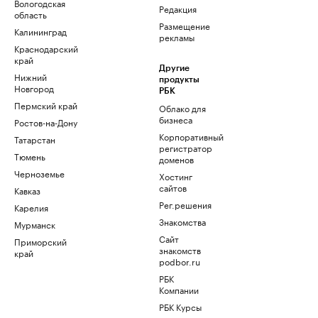
Вологодская
Редакция
область
Размещение
Калининград
рекламы
Краснодарский
край
Другие
Нижний
продукты
Новгород
РБК
Пермский край
Облако для
бизнеса
Ростов-на-Дону
Корпоративный
Татарстан
регистратор
Тюмень
доменов
Черноземье
Хостинг
сайтов
Кавказ
Рег.решения
Карелия
Знакомства
Мурманск
Сайт
Приморский
знакомств
край
podbor.ru
РБК
Компании
РБК Курсы