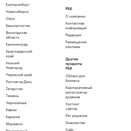
Екатеринбург
РБК
Новосибирск
О компании
Омск
Контактная
Башкортостан
информация
Вологодская
Редакция
область
Размещение
Калининград
рекламы
Краснодарский
край
Другие
Нижний
продукты
Новгород
РБК
Пермский край
Облако для
бизнеса
Ростов-на-Дону
Корпоративный
Татарстан
регистратор
Тюмень
доменов
Черноземье
Хостинг
сайтов
Кавказ
Рег.решения
Карелия
Знакомства
Мурманск
Сайт
Приморский