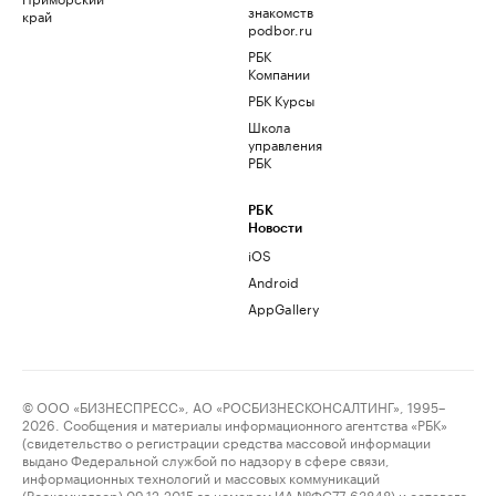
знакомств
край
podbor.ru
РБК
Компании
РБК Курсы
Школа
управления
РБК
РБК
Новости
iOS
Android
AppGallery
© ООО «БИЗНЕСПРЕСС», АО «РОСБИЗНЕСКОНСАЛТИНГ», 1995–
2026. Сообщения и материалы информационного агентства «РБК»
(свидетельство о регистрации средства массовой информации
выдано Федеральной службой по надзору в сфере связи,
информационных технологий и массовых коммуникаций
(Роскомнадзор) 09.12.2015 за номером ИА №ФС77-63848) и сетевого