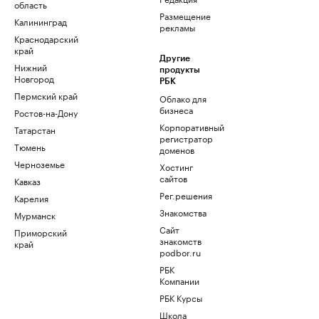
область
Размещение
Калининград
рекламы
Краснодарский
край
Другие
Нижний
продукты
Новгород
РБК
Пермский край
Облако для
бизнеса
Ростов-на-Дону
Корпоративный
Татарстан
регистратор
Тюмень
доменов
Черноземье
Хостинг
сайтов
Кавказ
Рег.решения
Карелия
Знакомства
Мурманск
Сайт
Приморский
знакомств
край
podbor.ru
РБК
Компании
РБК Курсы
Школа