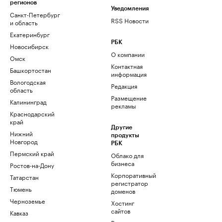
регионов
Уведомления
Санкт-Петербург
RSS Новости
и область
Екатеринбург
РБК
Новосибирск
О компании
Омск
Контактная
Башкортостан
информация
Вологодская
Редакция
область
Размещение
Калининград
рекламы
Краснодарский
край
Другие
Нижний
продукты
Новгород
РБК
Пермский край
Облако для
бизнеса
Ростов-на-Дону
Корпоративный
Татарстан
регистратор
Тюмень
доменов
Черноземье
Хостинг
сайтов
Кавказ