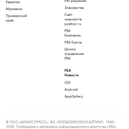
Рег.решения
Карелия
Знакомства
Мурманск
Сайт
Приморский
знакомств
край
podbor.ru
РБК
Компании
РБК Курсы
Школа
управления
РБК
РБК
Новости
iOS
Android
AppGallery
© ООО «БИЗНЕСПРЕСС», АО «РОСБИЗНЕСКОНСАЛТИНГ», 1995–
2026. Сообщения и материалы информационного агентства «РБК»