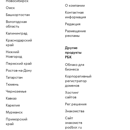
Новосибирск
О компании
Омск
Контактная
Башкортостан
информация
Вологодская
Редакция
область
Размещение
Калининград
рекламы
Краснодарский
край
Другие
Нижний
продукты
Новгород
РБК
Пермский край
Облако для
бизнеса
Ростов-на-Дону
Корпоративный
Татарстан
регистратор
Тюмень
доменов
Черноземье
Хостинг
сайтов
Кавказ
Рег.решения
Карелия
Знакомства
Мурманск
Сайт
Приморский
знакомств
край
podbor.ru