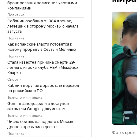
бронирования полигонов частными
компаниями
Политика
Собянин сообщил о 1984 дронах,
летевших в сторону Москвы с начала
августа
Политика
Как испанские власти готовятся к
новому прорыву в Сеуту и Мелилью
Политика
Стала известна причина смерти 29-
летнего игрока клуба НБА «Мемфис»
Кларка
Спорт
Кабмин поручил доработать переход
на российское ПО
Технологии и медиа
Gemini заподозрили в доступе к
закрытым Google-документам
Технологии и медиа
Число сбитых на подлете к Москве
дронов превысило десять
Фото: sport
Политика