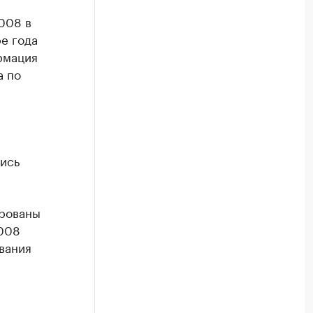
008 в
е года
рмация
а по
лись
ированы
2008
звания