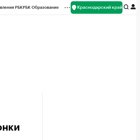
Краснодарский край
вления РБК
РБК Образование
редитные рейтинги
Франшизы
нсы
Рынок наличной валюты
онки