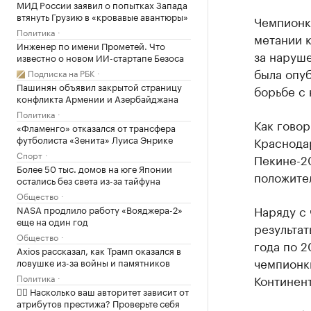
МИД России заявил о попытках Запада
втянуть Грузию в «кровавые авантюры»
Чемпионк
Политика
метании 
Инженер по имени Прометей. Что
за наруш
известно о новом ИИ-стартапе Безоса
была опу
Подписка на РБК
Пашинян объявил закрытой страницу
борьбе с 
конфликта Армении и Азербайджана
Политика
Как гово
«Фламенго» отказался от трансфера
футболиста «Зенита» Луиса Энрике
Краснода
Спорт
Пекине-20
Более 50 тыс. домов на юге Японии
положите
остались без света из-за тайфуна
Общество
Наряду с
NASA продлило работу «Вояджера-2»
еще на один год
результат
Общество
года по 2
Axios рассказал, как Трамп оказался в
чемпионки
ловушке из-за войны и памятников
Политика
Континент
✍🏻 Насколько ваш авторитет зависит от
атрибутов престижа? Проверьте себя