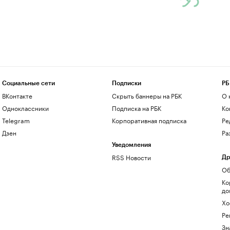
Социальные сети
Подписки
РБ
ВКонтакте
Скрыть баннеры на РБК
О 
Одноклассники
Подписка на РБК
Ко
Telegram
Корпоративная подписка
Ре
Дзен
Ра
Уведомления
RSS Новости
Др
Об
Ко
до
Хо
Ре
Зн