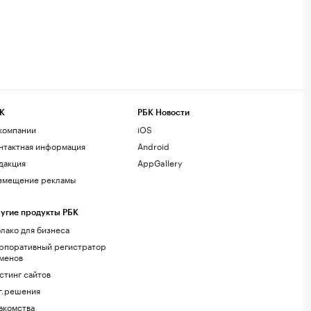
К
РБК Новости
компании
iOS
нтактная информация
Android
дакция
AppGallery
змещение рекламы
угие продукты РБК
лако для бизнеса
рпоративный регистратор
менов
стинг сайтов
г.решения
акомства