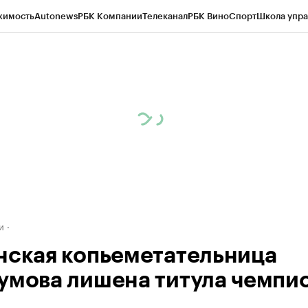
жимость
Autonews
РБК Компании
Телеканал
РБК Вино
Спорт
Школа упра
д
Стиль
Крипто
РБК Бизнес-среда
Дискуссионный клуб
Исследования
К
а контрагентов
Политика
Экономика
Бизнес
Технологии и медиа
Фина
и
нская копьеметательница
умова лишена титула чемпи