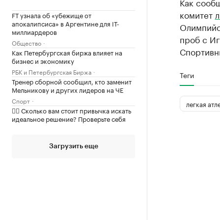
Как сооб
комитет
FT узнала об «убежище от
апокалипсиса» в Аргентине для IT-
Олимпийс
миллиардеров
проб с И
Общество
Спортивн
Как Петербургская биржа влияет на
бизнес и экономику
РБК и Петербургская Биржа
Теги
Тренер сборной сообщил, кто заменит
Мельникову и других лидеров на ЧЕ
Спорт
легкая атл
✍🏻 Сколько вам стоит привычка искать
идеальное решение? Проверьте себя
Загрузить еще