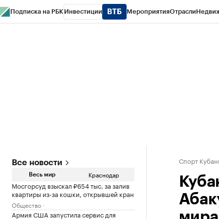
Подписка на РБК
Инвестиции
Мероприятия
Отрасли
Недви
РБК Курсы
РБК Life
Тренды
Визионеры
Национальные проекты
Горо
Газета
Спецпроекты СПб
Конференции СПб
Спецпроекты
Проверк
Спорт Кубан
Все новости
Краснодар
Весь мир
Куба
Мосгорсуд взыскал ₽654 тыс. за залив
квартиры из-за кошки, открывшей кран
Абак
Общество
Армия США запустила сервис для
мира