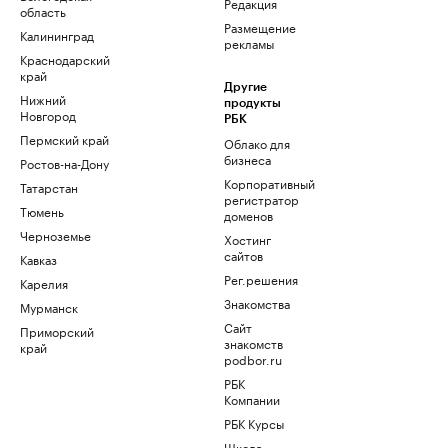
Редакция
область
Размещение
Калининград
рекламы
Краснодарский
край
Другие
Нижний
продукты
Новгород
РБК
Пермский край
Облако для
бизнеса
Ростов-на-Дону
Корпоративный
Татарстан
регистратор
Тюмень
доменов
Черноземье
Хостинг
сайтов
Кавказ
Рег.решения
Карелия
Знакомства
Мурманск
Сайт
Приморский
знакомств
край
podbor.ru
РБК
Компании
РБК Курсы
Школа