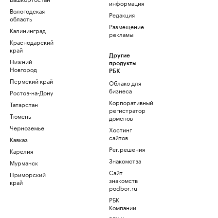
информация
Вологодская
Редакция
область
Размещение
Калининград
рекламы
Краснодарский
край
Другие
Нижний
продукты
Новгород
РБК
Пермский край
Облако для
бизнеса
Ростов-на-Дону
Корпоративный
Татарстан
регистратор
Тюмень
доменов
Черноземье
Хостинг
сайтов
Кавказ
Рег.решения
Карелия
Знакомства
Мурманск
Сайт
Приморский
знакомств
край
podbor.ru
РБК
Компании