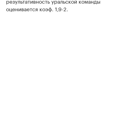
результативность уральской команды
оценивается коэф. 1,9-2.