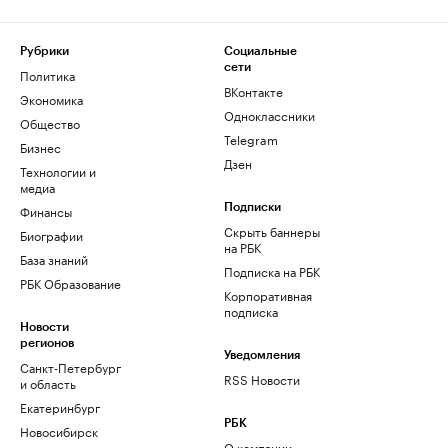
Рубрики
Социальные
сети
Политика
ВКонтакте
Экономика
Одноклассники
Общество
Telegram
Бизнес
Дзен
Технологии и
медиа
Финансы
Подписки
Скрыть баннеры
Биографии
на РБК
База знаний
Подписка на РБК
РБК Образование
Корпоративная
подписка
Новости
регионов
Уведомления
Санкт-Петербург
RSS Новости
и область
Екатеринбург
РБК
Новосибирск
О компании