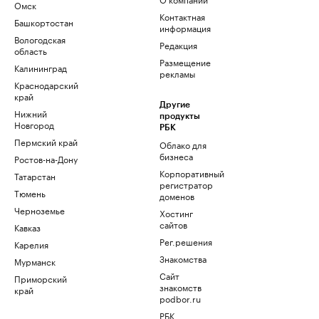
Омск
Контактная
Башкортостан
информация
Вологодская
Редакция
область
Размещение
Калининград
рекламы
Краснодарский
край
Другие
Нижний
продукты
Новгород
РБК
Пермский край
Облако для
бизнеса
Ростов-на-Дону
Корпоративный
Татарстан
регистратор
Тюмень
доменов
Черноземье
Хостинг
сайтов
Кавказ
Рег.решения
Карелия
Знакомства
Мурманск
Сайт
Приморский
знакомств
край
podbor.ru
РБК