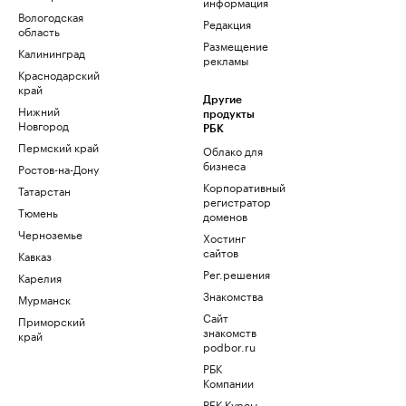
информация
Вологодская
Редакция
область
Размещение
Калининград
рекламы
Краснодарский
край
Другие
Нижний
продукты
Новгород
РБК
Пермский край
Облако для
бизнеса
Ростов-на-Дону
Корпоративный
Татарстан
регистратор
Тюмень
доменов
Черноземье
Хостинг
сайтов
Кавказ
Рег.решения
Карелия
Знакомства
Мурманск
Сайт
Приморский
знакомств
край
podbor.ru
РБК
Компании
РБК Курсы