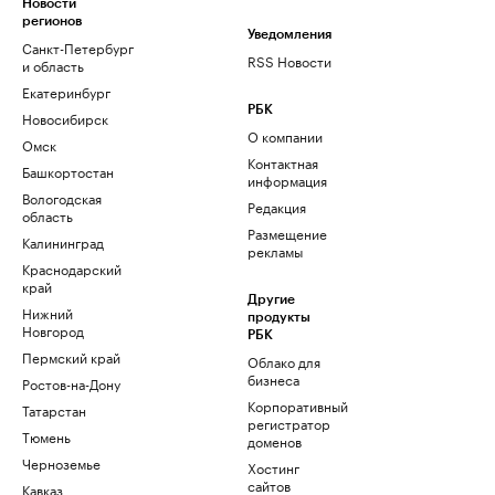
Новости
регионов
Уведомления
Санкт-Петербург
RSS Новости
и область
Екатеринбург
РБК
Новосибирск
О компании
Омск
Контактная
Башкортостан
информация
Вологодская
Редакция
область
Размещение
Калининград
рекламы
Краснодарский
край
Другие
Нижний
продукты
Новгород
РБК
Пермский край
Облако для
бизнеса
Ростов-на-Дону
Корпоративный
Татарстан
регистратор
Тюмень
доменов
Черноземье
Хостинг
сайтов
Кавказ