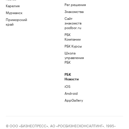
Рег.решения
Карелия
Знакомства
Мурманск
Сайт
Приморский
знакомств
край
podbor.ru
РБК
Компании
РБК Курсы
Школа
управления
РБК
РБК
Новости
iOS
Android
AppGallery
© ООО «БИЗНЕСПРЕСС», АО «РОСБИЗНЕСКОНСАЛТИНГ», 1995–