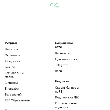
Рубрики
Социальные
сети
Политика
ВКонтакте
Экономика
Одноклассники
Общество
Telegram
Бизнес
Дзен
Технологии и
медиа
Финансы
Подписки
Скрыть баннеры
Биографии
на РБК
База знаний
Подписка на РБК
РБК Образование
Корпоративная
подписка