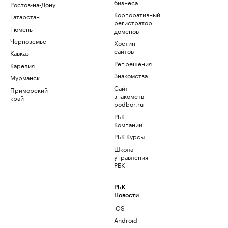
бизнеса
Ростов-на-Дону
Корпоративный
Татарстан
регистратор
Тюмень
доменов
Черноземье
Хостинг
сайтов
Кавказ
Рег.решения
Карелия
Знакомства
Мурманск
Сайт
Приморский
знакомств
край
podbor.ru
РБК
Компании
РБК Курсы
Школа
управления
РБК
РБК
Новости
iOS
Android