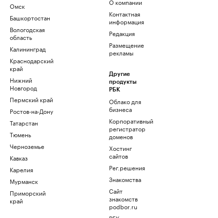
О компании
Омск
Контактная
Башкортостан
информация
Вологодская
Редакция
область
Размещение
Калининград
рекламы
Краснодарский
край
Другие
Нижний
продукты
Новгород
РБК
Пермский край
Облако для
бизнеса
Ростов-на-Дону
Корпоративный
Татарстан
регистратор
Тюмень
доменов
Черноземье
Хостинг
сайтов
Кавказ
Рег.решения
Карелия
Знакомства
Мурманск
Сайт
Приморский
знакомств
край
podbor.ru
РБК