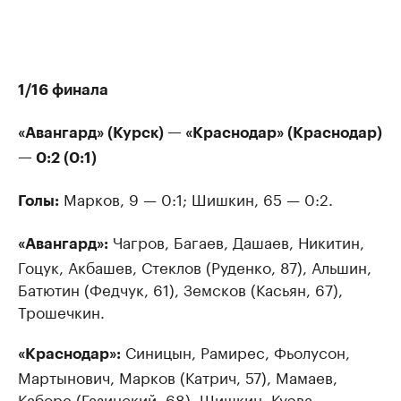
1/16 финала
«Авангард» (Курск) — «Краснодар» (Краснодар)
— 0:2 (0:1)
Марков, 9 — 0:1; Шишкин, 65 — 0:2.
Голы:
Чагров, Багаев, Дашаев, Никитин,
«Авангард»:
Гоцук, Акбашев, Стеклов (Руденко, 87), Альшин,
Батютин (Федчук, 61), Земсков (Касьян, 67),
Трошечкин.
Синицын, Рамирес, Фьолусон,
«Краснодар»:
Мартынович, Марков (Катрич, 57), Мамаев,
Каборе (Газинский, 68), Шишкин, Куэва,