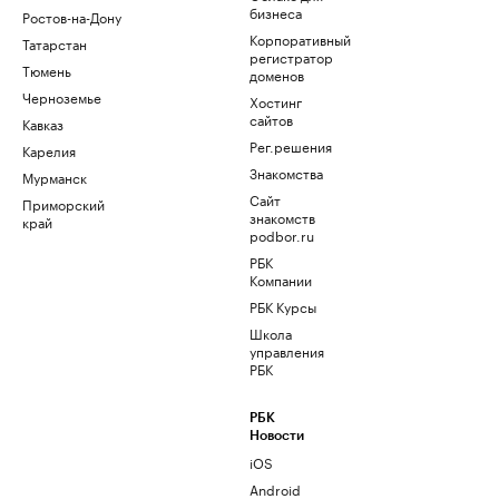
бизнеса
Ростов-на-Дону
Корпоративный
Татарстан
регистратор
Тюмень
доменов
Черноземье
Хостинг
сайтов
Кавказ
Рег.решения
Карелия
Знакомства
Мурманск
Сайт
Приморский
знакомств
край
podbor.ru
РБК
Компании
РБК Курсы
Школа
управления
РБК
РБК
Новости
iOS
Android