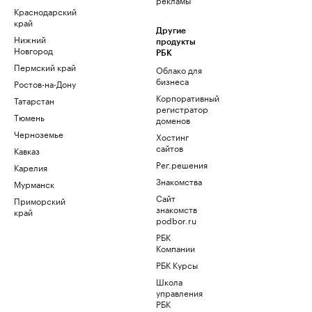
Краснодарский
край
Другие
Нижний
продукты
Новгород
РБК
Пермский край
Облако для
бизнеса
Ростов-на-Дону
Корпоративный
Татарстан
регистратор
Тюмень
доменов
Черноземье
Хостинг
сайтов
Кавказ
Рег.решения
Карелия
Знакомства
Мурманск
Сайт
Приморский
знакомств
край
podbor.ru
РБК
Компании
РБК Курсы
Школа
управления
РБК